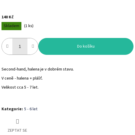
140 Kč
Měrná
Skladem
(
1 ks
)
cena:
Do košíku
Second-hand, halena je v dobrém stavu.
V ceně - halena + plášť.
Velikost cca 5 - 7 let.
Kategorie
:
5 - 6 let
ZEPTAT SE