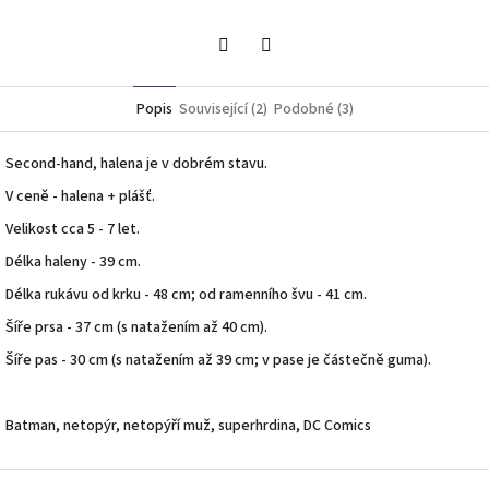
Twitter
Facebook
Popis
Související (2)
Podobné (3)
Second-hand, halena je v dobrém stavu.
V ceně - halena + plášť.
Velikost cca 5 - 7 let.
Délka haleny - 39 cm.
Délka rukávu od krku - 48 cm; od ramenního švu - 41 cm.
Šíře prsa - 37 cm (s natažením až 40 cm).
Šíře pas - 30 cm (s natažením až 39 cm; v pase je částečně guma).
Batman, netopýr, netopýří muž, superhrdina, DC Comics
Z