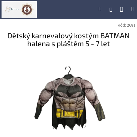
Přejít
Náku
Hledat
M
Přihlášení
na
obsah
koší
Kód:
2681
Dětský karnevalový kostým BATMAN
halena s pláštěm 5 - 7 let