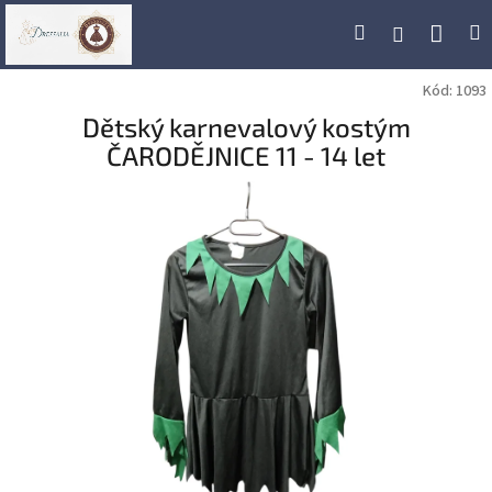
Přejít
Náku
Hledat
M
Přihlášení
na
obsah
koší
Kód:
1093
Dětský karnevalový kostým
ČARODĚJNICE 11 - 14 let