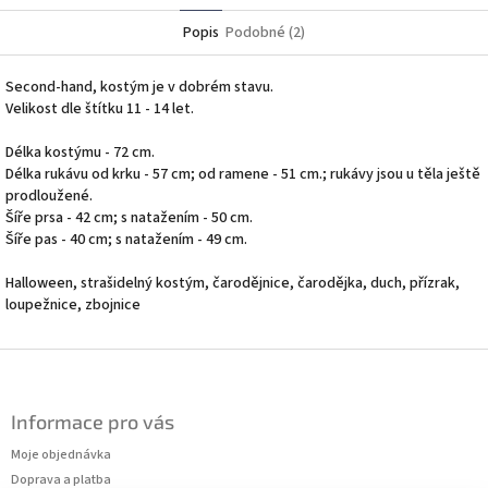
Popis
Podobné (2)
Second-hand, kostým je v dobrém stavu.
Velikost dle štítku 11 - 14 let.
Délka kostýmu - 72 cm.
Délka rukávu od krku - 57 cm; od ramene - 51 cm.; rukávy jsou u těla ještě
prodloužené.
Šíře prsa - 42 cm; s natažením - 50 cm.
Šíře pas - 40 cm; s natažením - 49 cm.
Halloween, strašidelný kostým, čarodějnice, čarodějka, duch, přízrak,
loupežnice, zbojnice
Z
á
p
Informace pro vás
a
t
Moje objednávka
í
Doprava a platba