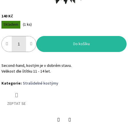
140 Kč
Měrná
Skladem
(
1 ks
)
cena:
Do košíku
Second-hand, kostým je v dobrém stavu.
Velikost dle štítku 11 - 14 let.
Kategorie
:
Strašidelné kostýmy
ZEPTAT SE
Twitter
Facebook