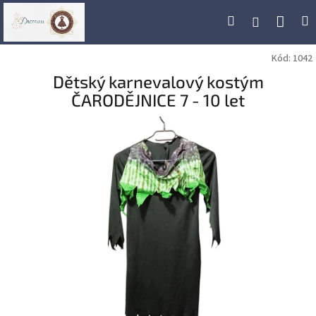
Přejít
Náku
Hledat
M
Přihlášení
na
obsah
koší
Kód:
1042
Dětský karnevalový kostým
ČARODĚJNICE 7 - 10 let