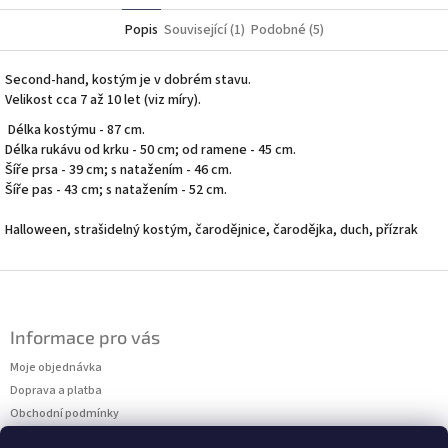
Popis
Související (1)
Podobné (5)
Second-hand, kostým je v dobrém stavu.
Velikost cca 7 až 10 let (viz míry).
Délka kostýmu - 87 cm.
Délka rukávu od krku - 50 cm; od ramene - 45 cm.
Šíře prsa - 39 cm; s natažením - 46 cm.
Šíře pas - 43 cm; s natažením - 52 cm.
Halloween, strašidelný kostým, čarodějnice, čarodějka, duch, přízrak
Z
á
p
Informace pro vás
a
t
Moje objednávka
í
Doprava a platba
Obchodní podmínky
Podmínky ochrany osobních údajů