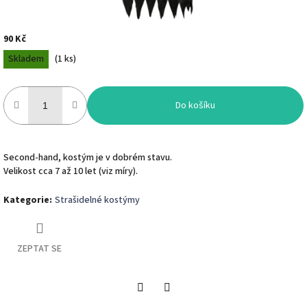
90 Kč
Měrná
Skladem
(
1 ks
)
cena:
Do košíku
Second-hand, kostým je v dobrém stavu.
Velikost cca 7 až 10 let (viz míry).
Kategorie
:
Strašidelné kostýmy
ZEPTAT SE
Twitter
Facebook