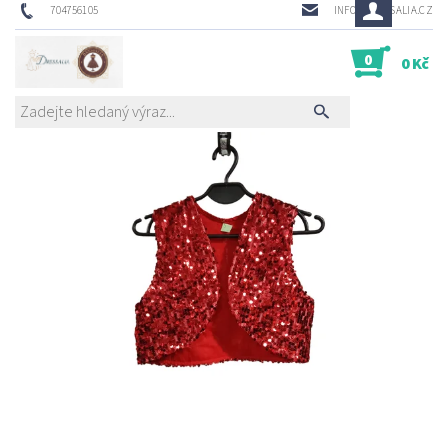
704756105
INFO@DRESSALIA.CZ
0
0 Kč