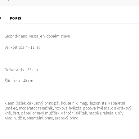
POPIS
Second-hand, vesta je v dobrém stavu.
Velikost cca 7 - 11 let.
Délka vesty - 33 cm.
Šíře prsa - 40 cm.
klaun, šašek, cirkusový principál, kouzelník, mág, iluzionista, kabaretní
umělec, moderátor, tanečník, rocková hvězda, popová hvězda, diskotékový
král, čert, ďábel, ohnivý mužíček, vánoční skřítek, hrabě Drákula, upír,
Aladin, džin, orientální princ, arabský princ