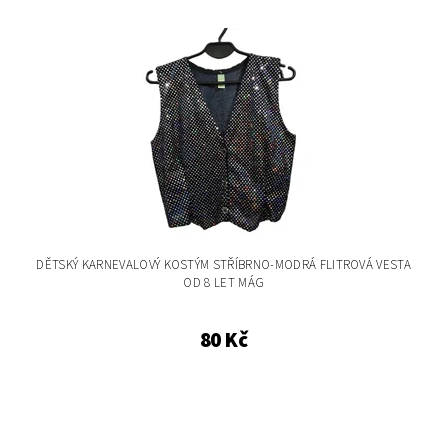
DĚTSKÝ KARNEVALOVÝ KOSTÝM STŘÍBRNO-MODRÁ FLITROVÁ VESTA
OD 8 LET MÁG
80 Kč