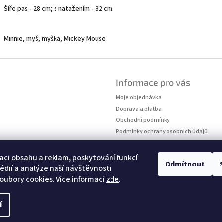
Šíře pas - 28 cm; s natažením - 32 cm.
Minnie, myš, myška, Mickey Mouse
Informace pro vás
Moje objednávka
Doprava a platba
Obchodní podmínky
Podmínky ochrany osobních údajů
Kontakty
Měření velikostí
aci obsahu a reklam, poskytování funkcí
Odmítnout
édií a analýze naší návštěvnosti
oubory cookies. Více informací
zde
.
í
hrazena.
Upravit nastavení cookies