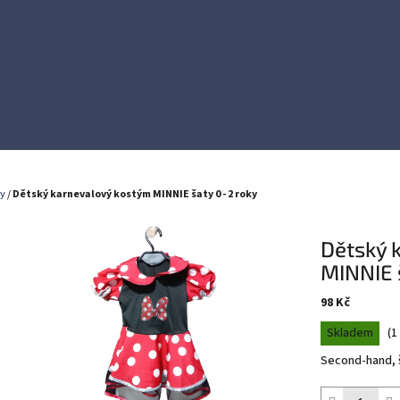
ky
/
Dětský karnevalový kostým MINNIE šaty 0 - 2 roky
Dětský 
MINNIE š
98 Kč
Měrná
Skladem
(
1
cena:
Second-hand, š