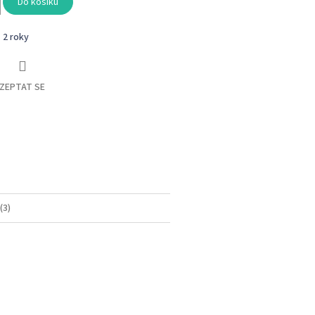
Do košíku
- 2 roky
ZEPTAT SE
book
(3)