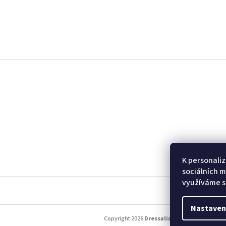
Z
á
p
a
t
í
K personaliz
sociálních m
využíváme s
Nastaven
Copyright 2026
Dressalia
. Všechna práva vy