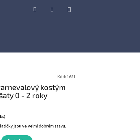
Nákupní
Hledat
Přihlášení
košík
Kód:
1681
karnevalový kostým
aty 0 - 2 roky
 ks
)
atičky jsou ve velmi dobrém stavu.