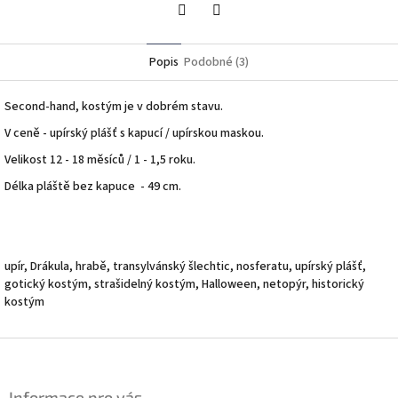
Twitter
Facebook
Popis
Podobné (3)
Second-hand, kostým je v dobrém stavu.
V ceně - upírský plášť s kapucí / upírskou maskou.
Velikost 12 - 18 měsíců / 1 - 1,5 roku.
Délka pláště bez kapuce - 49 cm.
upír, Drákula, hrabě, transylvánský šlechtic, nosferatu, upírský plášť,
gotický kostým, strašidelný kostým, Halloween, netopýr, historický
kostým
Z
á
p
Informace pro vás