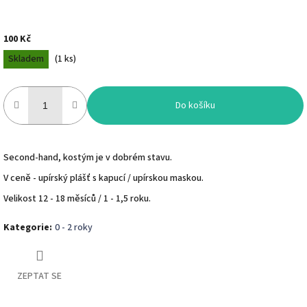
100 Kč
Měrná
Skladem
(
1 ks
)
cena:
Do košíku
Second-hand, kostým je v dobrém stavu.
V ceně - upírský plášť s kapucí / upírskou maskou.
Velikost 12 - 18 měsíců / 1 - 1,5 roku.
Kategorie
:
0 - 2 roky
ZEPTAT SE