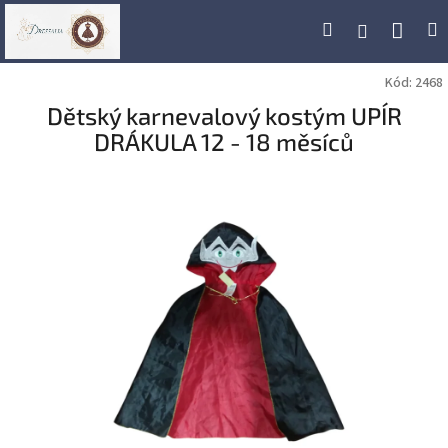
Přejít
Náku
Hledat
M
Přihlášení
na
obsah
koší
Kód:
2468
Dětský karnevalový kostým UPÍR
DRÁKULA 12 - 18 měsíců