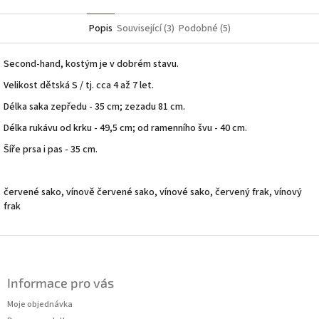
Twitter
Facebook
Popis
Související (3)
Podobné (5)
Second-hand, kostým je v dobrém stavu.
Velikost dětská S / tj. cca 4 až 7 let.
Délka saka zepředu - 35 cm; zezadu 81 cm.
Délka rukávu od krku - 49,5 cm; od ramenního švu - 40 cm.
Šíře prsa i pas - 35 cm.
červené sako, vínově červené sako, vínové sako, červený frak, vínový
frak
Z
á
p
Informace pro vás
a
t
Moje objednávka