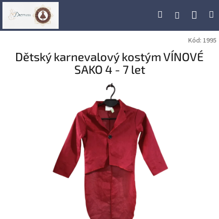
Přejít
Náku
Hledat
M
Přihlášení
na
obsah
koší
Kód:
1995
Dětský karnevalový kostým VÍNOVÉ
SAKO 4 - 7 let