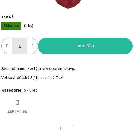
130 Kč
Měrná
Skladem
(
1 ks
)
cena:
Do košíku
Second-hand, kostým je v dobrém stavu.
Velikost dětská S / tj. cca 4 až 7 let.
Kategorie
:
5 - 6 let
ZEPTAT SE