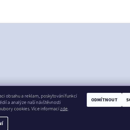
aci obsahu a reklam, poskytování funkcí
ODMÍTNOUT
S
édií a analýze naší návštěvnosti
ubory cookies. Více informací
zde
.
NÍ
s