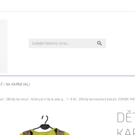
É I NA KARNEVAL)
val
Dětský karneval
Haleny & trika & saka aj.
7 - 8 let
Dětský karnevalový kostým ZOMBIE PIRÁT
DĚ
KA