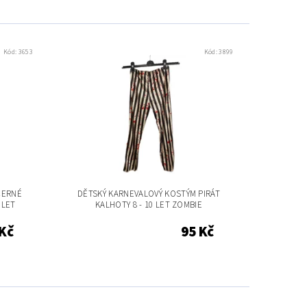
Kód:
3653
Kód:
3899
ČERNÉ
DĚTSKÝ KARNEVALOVÝ KOSTÝM PIRÁT
 LET
KALHOTY 8 - 10 LET ZOMBIE
 Kč
95 Kč