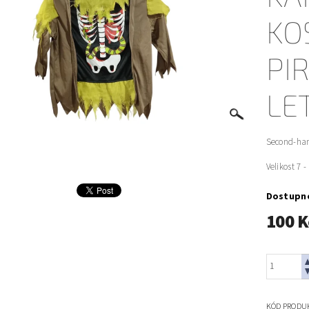
KO
PI
LE
Second-han
Velikost 7 - 
Dostupn
100 K
KÓD PRODU