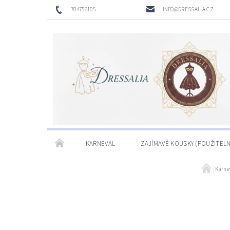
704756105
INFO@DRESSALIA.CZ
KARNEVAL
ZAJÍMAVÉ KOUSKY (POUŽITELN
Karne