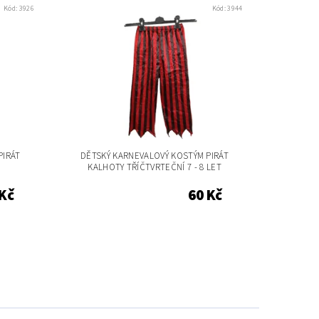
Kód:
3926
Kód:
3944
PIRÁT
DĚTSKÝ KARNEVALOVÝ KOSTÝM PIRÁT
KALHOTY TŘÍČTVRTEČNÍ 7 - 8 LET
 Kč
60 Kč