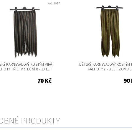
Kód:
3917
SKÝ KARNEVALOVÝ KOSTÝM PIRÁT
DĚTSKÝ KARNEVALOVÝ KOSTÝM 
LHOTY TŘÍČTVRTEČNÍ 8 - 10 LET
KALHOTY 7 - 8 LET ZOMBIE
70 Kč
90
OBNÉ PRODUKTY