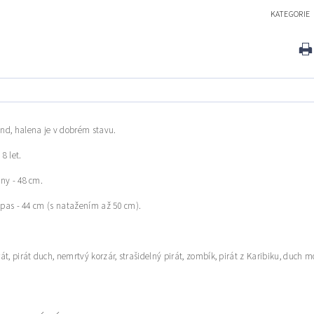
KATEGORIE
nd, halena je v dobrém stavu.
 8 let.
ny - 48 cm.
i pas - 44 cm (s natažením až 50 cm).
t, pirát duch, nemrtvý korzár, strašidelný pirát, zombík, pirát z Karibiku, duch moř