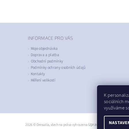
INFORMACE PRO VÁS
Moje objednávka
Doprava a platba
Obchodní podmínky
Podmínky ochrany osobních údajů
Kontakty
Měření velikostí
K personaliz
sociálních m
využíváme so
NASTAVE
2026 © Dressalia, všechna práva vyhrazena
Upravit nastavení cookie