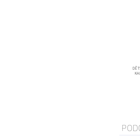
DĚT
KA
POD