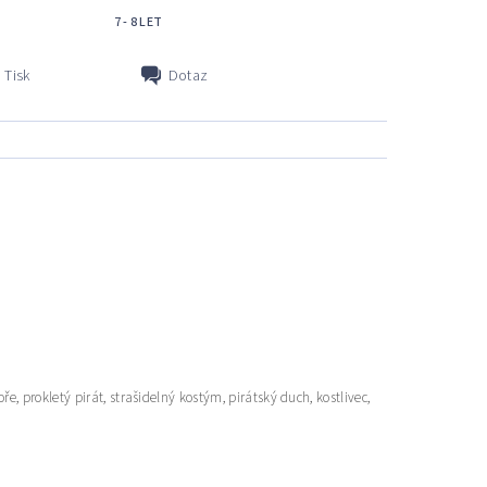
7 - 8 LET
Tisk
Dotaz
e, prokletý pirát, strašidelný kostým, pirátský duch, kostlivec,