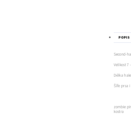
POPIS
Second-ha
Velikost 7 -
Délka hale
Šíře prsa 
zombie pirá
kostra