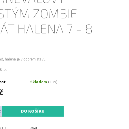
STÝM ZOMBIE
RÁT HALENA 7 - 8
T
d, halena je v dobrém stavu.
8 let.
ost
Skladem
(
1 ks
)
č
KTU
2423