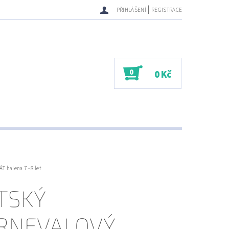
|
PŘIHLÁŠENÍ
REGISTRACE
0
0 Kč
 halena 7 - 8 let
TSKÝ
RNEVALOVÝ