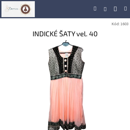
Přejít
Náku
Hledat
M
Přihlášení
na
obsah
koší
Kód:
1603
INDICKÉ ŠATY vel. 40