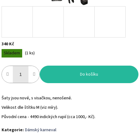
340 Kč
Měrná
Skladem
(
1 ks
)
cena:
Do košíku
Šaty jsou nové, s visačkou, nenošené.
Velikost dle štítku M (viz míry).
Původní cena - 4490 indických rupií (cca 1000,- Kč).
Kategorie
:
Dámský karneval