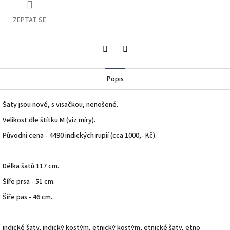
ZEPTAT SE
Twitter
Facebook
Popis
Šaty jsou nové, s visačkou, nenošené.
Velikost dle štítku M (viz míry).
Původní cena - 4490 indických rupií (cca 1000,- Kč).
Délka šatů 117 cm.
Šíře prsa - 51 cm.
Šíře pas - 46 cm.
indické šaty, indický kostým, etnický kostým, etnické šaty, etno