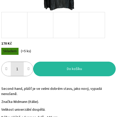
170 Kč
Měrná
Skladem
(
>5 ks
)
cena:
Do košíku
Second-hand, plášť je ve velmi dobrém stavu, jako nový, vypadá
nenošeně.
Značka Widmann (Itálie).
Velikost univerzální dospělá.