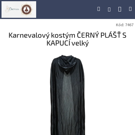
Přejít
Náku
Hledat
M
Přihlášení
na
obsah
koší
Kód:
7467
Karnevalový kostým ČERNÝ PLÁŠŤ S
KAPUCÍ velký