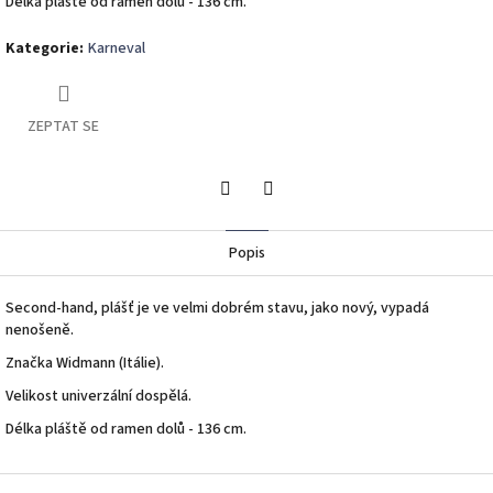
Délka pláště od ramen dolů - 136 cm.
Kategorie
:
Karneval
ZEPTAT SE
Twitter
Facebook
Popis
Second-hand, plášť je ve velmi dobrém stavu, jako nový, vypadá
nenošeně.
Značka Widmann (Itálie).
Velikost univerzální dospělá.
Délka pláště od ramen dolů - 136 cm.
Z