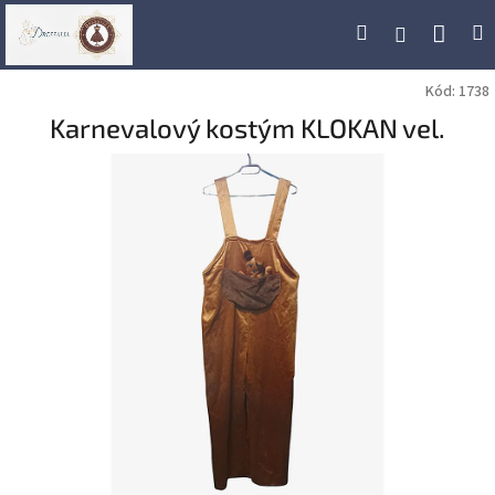
Přejít
Náku
Hledat
M
Přihlášení
na
obsah
koší
Kód:
1738
Karnevalový kostým KLOKAN vel.