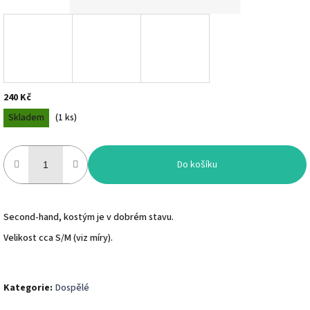
240 Kč
Měrná
Skladem
(
1 ks
)
cena:
Do košíku
Second-hand, kostým je v dobrém stavu.
Velikost cca S/M (viz míry).
Kategorie
:
Dospělé