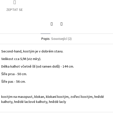
ZEPTAT SE
Twitter
Facebook
Popis
Související (2)
Second-hand, kostým je v dobrém stavu.
Velikost cca S/M (viz míry).
Délka kalhot včetně šlí (od ramen dolů) - 144 cm.
Šíře prsa - 50 cm.
Šíře pas - 56 cm.
kostým na masopust, klokan, klokaní kostým, zvířecí kostým, hnědé
kalhoty, hnědé laclové kalhoty, hnědé lacly