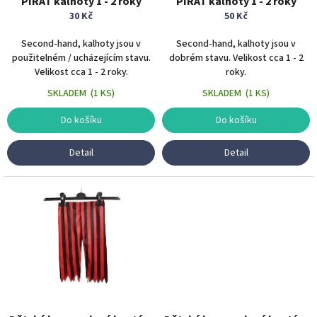
PIRÁT kalhoty 1 - 2 roky
PIRÁT kalhoty 1 - 2 roky
k
30 Kč
50 Kč
t
ů
Second-hand, kalhoty jsou v
Second-hand, kalhoty jsou v
použitelném / ucházejícím stavu.
dobrém stavu. Velikost cca 1 - 2
Velikost cca 1 - 2 roky.
roky.
SKLADEM
(
1 KS
)
SKLADEM
(
1 KS
)
Do košíku
Do košíku
Detail
Detail