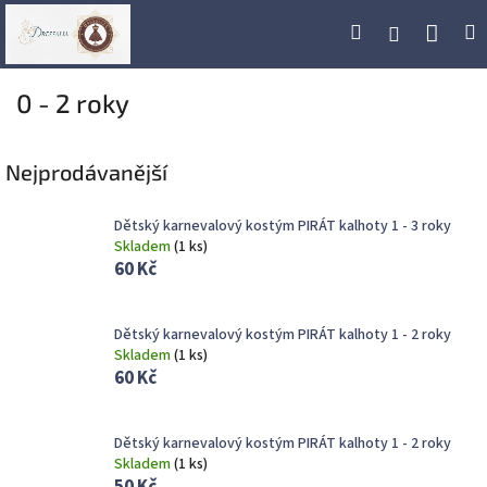
Přejít
Náku
Hledat
M
Přihlášení
na
obsah
koší
0 - 2 roky
Nejprodávanější
Dětský karnevalový kostým PIRÁT kalhoty 1 - 3 roky
Skladem
(
1 ks
)
60 Kč
Dětský karnevalový kostým PIRÁT kalhoty 1 - 2 roky
Skladem
(
1 ks
)
60 Kč
Dětský karnevalový kostým PIRÁT kalhoty 1 - 2 roky
Skladem
(
1 ks
)
50 Kč