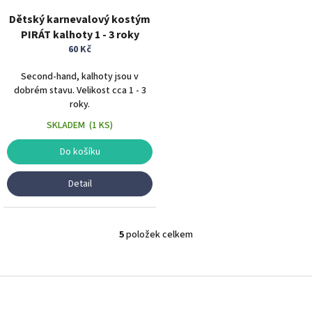
Dětský karnevalový kostým
PIRÁT kalhoty 1 - 3 roky
60 Kč
Second-hand, kalhoty jsou v
dobrém stavu. Velikost cca 1 - 3
roky.
SKLADEM
(
1 KS
)
Do košíku
Detail
5
položek celkem
O
v
l
á
Z
d
á
a