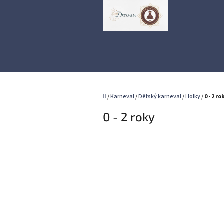
Přejít
na
obsah
Domů
/
Karneval
/
Dětský karneval
/
Holky
/
0 - 2 ro
0 - 2 roky