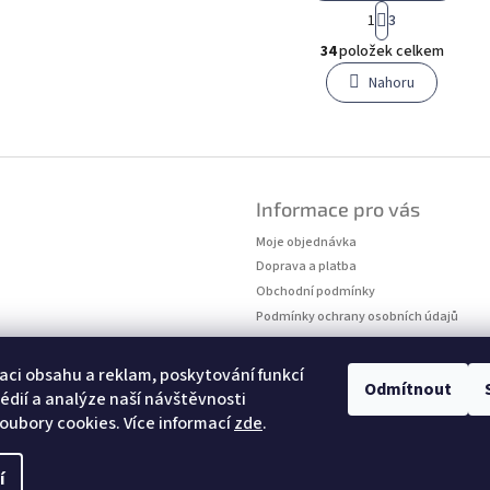
S
1
3
t
O
r
34
položek celkem
v
á
l
Nahoru
n
á
k
o
d
v
a
á
c
n
í
í
p
Informace pro vás
r
Moje objednávka
v
k
Doprava a platba
y
Obchodní podmínky
v
Podmínky ochrany osobních údajů
ý
Kontakty
p
Měření velikostí
i
aci obsahu a reklam, poskytování funkcí
Odmítnout
s
édií a analýze naší návštěvnosti
u
oubory cookies. Více informací
zde
.
í