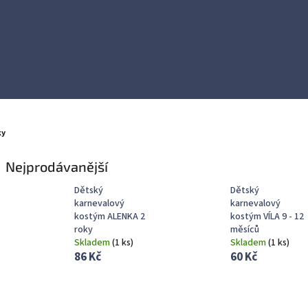
ky
Nejprodávanější
Dětský
Dětský
karnevalový
karnevalový
kostým ALENKA 2
kostým VÍLA 9 - 12
roky
měsíců
Skladem
(
1 ks
)
Skladem
(
1 ks
)
86 Kč
60 Kč