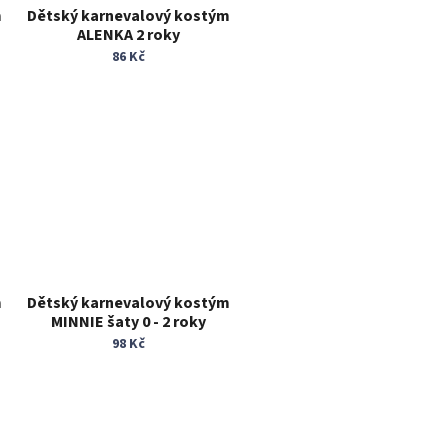
m
Dětský karnevalový kostým
ALENKA 2 roky
86 Kč
m
Dětský karnevalový kostým
MINNIE šaty 0 - 2 roky
98 Kč