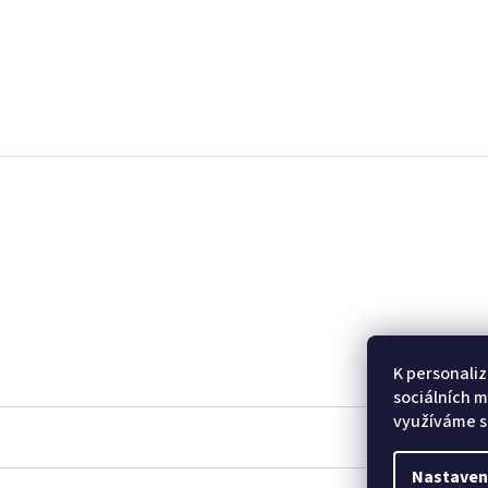
Z
á
p
a
t
í
K personaliz
sociálních m
využíváme s
Nastaven