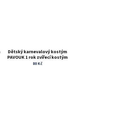
m
Dětský karnevalový kostým
PAVOUK 1 rok zvířecí kostým
80 Kč