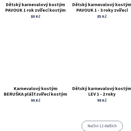
Dětský karnevalový kostým
Dětský karnevalový kostý
PAVOUK 1 rok zvířecí kostým
PAVOUK 1 - 3 roky zvířecí
kostým
80 Kč
85 Kč
Karnevalový kostým
Dětský karnevalový kostý
BERUŠKA plášť zvířecí kostým
LEV 1 - 2 roky
90 Kč
98 Kč
Načíst 12 dalších