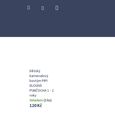
Nákupní
Hledat
Přihlášení
košík
Dětský
karnevalový
kostým PIPI
DLOUHÁ
PUNČOCHA 1 - 2
roky
Skladem
(
2 ks
)
120 Kč