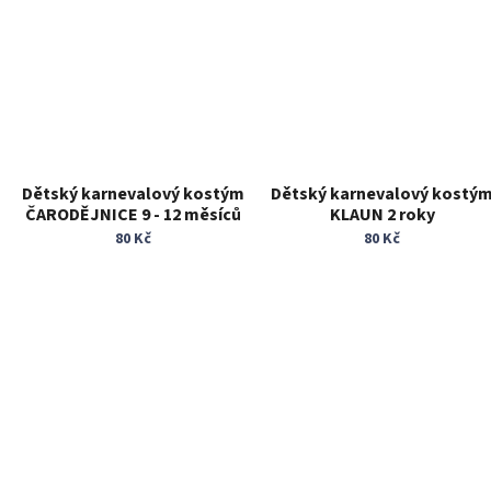
Dětský karnevalový kostým
Dětský karnevalový kostý
ČARODĚJNICE 9 - 12 měsíců
KLAUN 2 roky
80 Kč
80 Kč