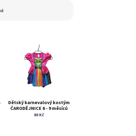
ně
m
Dětský karnevalový kostým
ČARODĚJNICE 6 - 9 měsíců
80 Kč