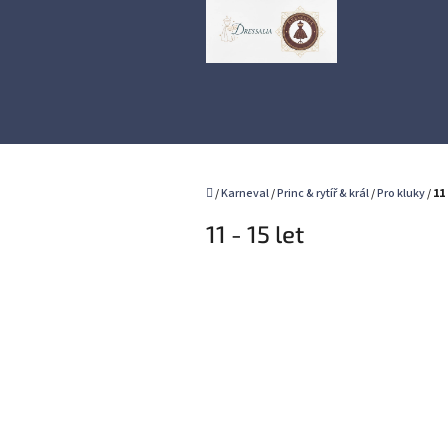
Přejít
na
obsah
Domů
/
Karneval
/
Princ & rytíř & král
/
Pro kluky
/
11 
11 - 15 let