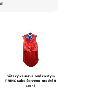
ně
m
Dětský karnevalový kostým
PRINC sako červeno-modré 9
- 12 let
130 Kč