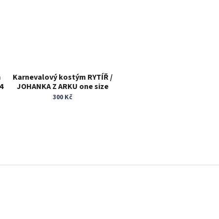
m
Karnevalový kostým RYTÍŘ /
14
JOHANKA Z ARKU one size
300 Kč