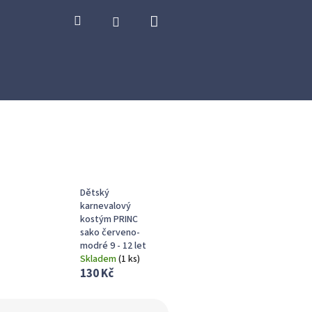
Nákupní
Hledat
Přihlášení
košík
Dětský
karnevalový
kostým PRINC
sako červeno-
modré 9 - 12 let
Skladem
(
1 ks
)
130 Kč