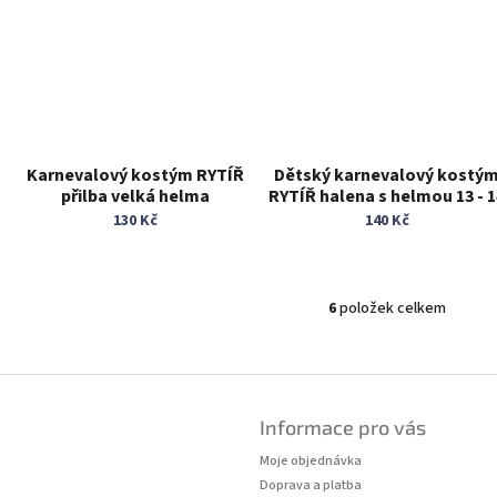
Karnevalový kostým RYTÍŘ
Dětský karnevalový kostý
přilba velká helma
RYTÍŘ halena s helmou 13 - 
let
130 Kč
140 Kč
6
položek celkem
O
v
l
á
d
a
Informace pro vás
c
Moje objednávka
í
p
Doprava a platba