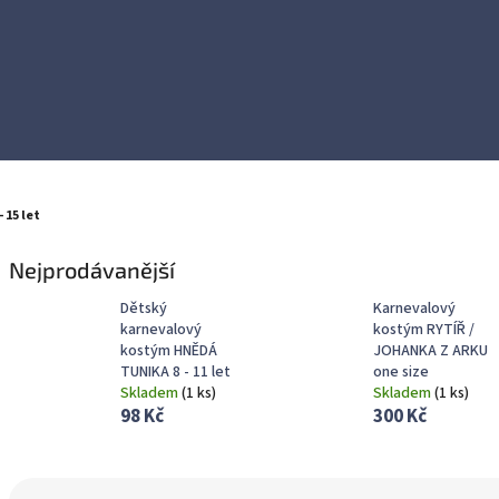
- 15 let
Nejprodávanější
Dětský
Karnevalový
karnevalový
kostým RYTÍŘ /
kostým HNĚDÁ
JOHANKA Z ARKU
TUNIKA 8 - 11 let
one size
Skladem
(
1 ks
)
Skladem
(
1 ks
)
98 Kč
300 Kč
Ř