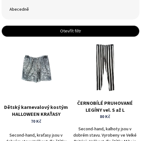
z
e
Abecedně
n
í
p
Otevřít filtr
r
o
V
d
ý
u
p
k
i
t
s
ů
p
r
o
d
ČERNOBÍLÉ PRUHOVANÉ
Dětský karnevalový kostým
u
LEGÍNY vel. S až L
HALLOWEEN KRAŤASY
k
80 Kč
t
70 Kč
ů
Second-hand, kalhoty jsou v
Second-hand, kraťasy jsou v
dobrém stavu. Vyrobeny ve Velké