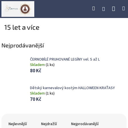
Přejít
Náku
Hledat
M
Přihlášení
na
obsah
koší
15 let a více
Nejprodávanější
ČERNOBÍLÉ PRUHOVANÉ LEGÍNY vel. S až L
Skladem
(
1 ks
)
80 Kč
Dětský karnevalový kostým HALLOWEEN KRAŤASY
Skladem
(
1 ks
)
70 Kč
Ř
a
Nejlevnější
Nejdražší
Nejprodávanější