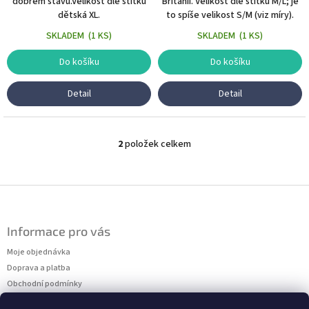
dobrém stavu.Velikost dle štítku
Británii. Velikost dle štítku M/L; je
dětská XL.
to spíše velikost S/M (viz míry).
SKLADEM
(
1 KS
)
SKLADEM
(
1 KS
)
Do košíku
Do košíku
Detail
Detail
2
položek celkem
O
v
l
á
Z
d
á
a
p
c
Informace pro vás
a
í
t
Moje objednávka
p
r
í
Doprava a platba
v
Obchodní podmínky
k
Podmínky ochrany osobních údajů
y