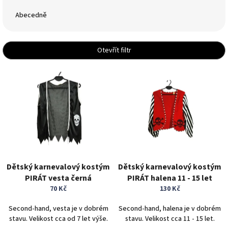
z
e
Abecedně
n
í
p
Otevřít filtr
r
o
V
d
ý
u
p
k
i
t
s
ů
p
r
o
d
Dětský karnevalový kostým
Dětský karnevalový kostým
u
PIRÁT vesta černá
PIRÁT halena 11 - 15 let
k
70 Kč
130 Kč
t
ů
Second-hand, vesta je v dobrém
Second-hand, halena je v dobrém
stavu. Velikost cca od 7 let výše.
stavu. Velikost cca 11 - 15 let.