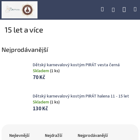
Přejít
Náku
Hledat
M
Přihlášení
na
obsah
koší
15 let a více
Nejprodávanější
Dětský karnevalový kostým PIRÁT vesta černá
Skladem
(
1 ks
)
70 Kč
Dětský karnevalový kostým PIRÁT halena 11 - 15 let
Skladem
(
1 ks
)
130 Kč
Ř
a
Nejlevnější
Nejdražší
Nejprodávanější