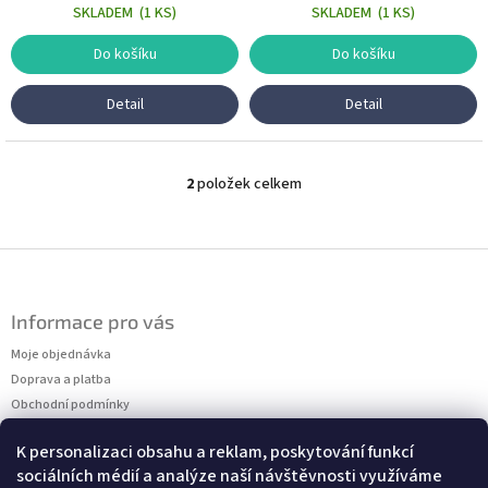
SKLADEM
(
1 KS
)
SKLADEM
(
1 KS
)
Do košíku
Do košíku
Detail
Detail
2
položek celkem
O
v
l
á
Z
d
á
a
p
c
Informace pro vás
a
í
t
Moje objednávka
p
r
í
Doprava a platba
v
Obchodní podmínky
k
Podmínky ochrany osobních údajů
y
K personalizaci obsahu a reklam, poskytování funkcí
Kontakty
v
sociálních médií a analýze naší návštěvnosti využíváme
Měření velikostí
ý