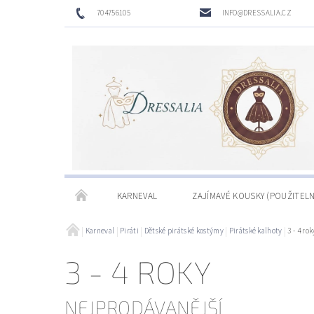
704756105
INFO@DRESSALIA.CZ
KARNEVAL
ZAJÍMAVÉ KOUSKY (POUŽITELN
Karneval
Piráti
Dětské pirátské kostýmy
Pirátské kalhoty
3 - 4 rok
3 - 4 ROKY
NEJPRODÁVANĚJŠÍ