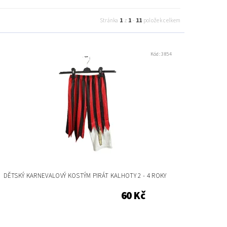
1
1
11
Stránka
z
-
položek celkem
Kód:
3854
DĚTSKÝ KARNEVALOVÝ KOSTÝM PIRÁT KALHOTY 2 - 4 ROKY
60 Kč