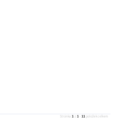
1
1
11
Stránka
z
-
položek celkem