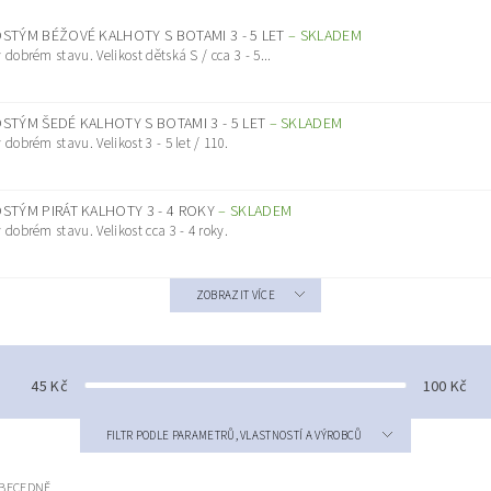
STÝM BÉŽOVÉ KALHOTY S BOTAMI 3 - 5 LET
–
SKLADEM
dobrém stavu. Velikost dětská S / cca 3 - 5...
STÝM ŠEDÉ KALHOTY S BOTAMI 3 - 5 LET
–
SKLADEM
dobrém stavu. Velikost 3 - 5 let / 110.
STÝM PIRÁT KALHOTY 3 - 4 ROKY
–
SKLADEM
dobrém stavu. Velikost cca 3 - 4 roky.
ZOBRAZIT VÍCE
45
Kč
100
Kč
FILTR PODLE PARAMETRŮ, VLASTNOSTÍ A VÝROBCŮ
BECEDNĚ