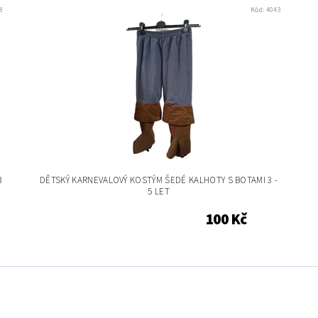
8
Kód:
4043
3
DĚTSKÝ KARNEVALOVÝ KOSTÝM ŠEDÉ KALHOTY S BOTAMI 3 -
5 LET
100 Kč