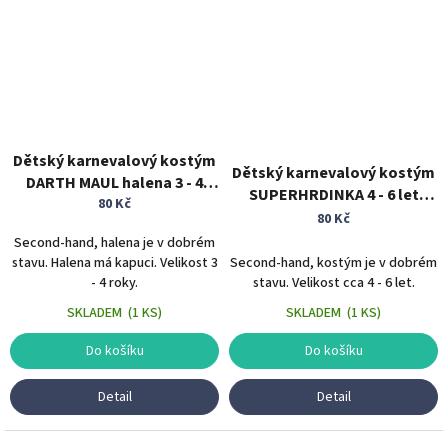
Dětský karnevalový kostým
Dětský karnevalový kostým
DARTH MAUL halena 3 - 4
SUPERHRDINKA 4 - 6 let
roky Star Wars Hvězdné
80 Kč
supehrdina film
80 Kč
války
Second-hand, halena je v dobrém
stavu. Halena má kapuci. Velikost 3
Second-hand, kostým je v dobrém
- 4 roky.
stavu. Velikost cca 4 - 6 let.
SKLADEM
(
1 KS
)
SKLADEM
(
1 KS
)
Do košíku
Do košíku
Detail
Detail