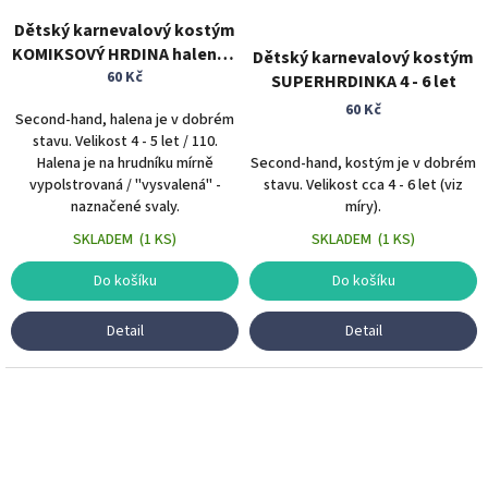
Dětský karnevalový kostým
KOMIKSOVÝ HRDINA halena 4
Dětský karnevalový kostým
- 5 let
60 Kč
SUPERHRDINKA 4 - 6 let
60 Kč
Second-hand, halena je v dobrém
stavu. Velikost 4 - 5 let / 110.
Halena je na hrudníku mírně
Second-hand, kostým je v dobrém
vypolstrovaná / "vysvalená" -
stavu. Velikost cca 4 - 6 let (viz
naznačené svaly.
míry).
SKLADEM
(
1 KS
)
SKLADEM
(
1 KS
)
Do košíku
Do košíku
Detail
Detail