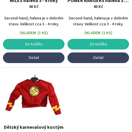
MILES halena 3 - 4 roky
POWER RANGERS halena 3 - 4
k
40 Kč
roky
40 Kč
t
ů
Second-hand, halena je v dobrém
Second-hand, halena je v dobrém
stavu. Velikost cca 3 - 4 roky.
stavu. Velikost cca 3 - 4 roky.
SKLADEM
(
1 KS
)
SKLADEM
(
1 KS
)
Do košíku
Do košíku
Detail
Detail
Dětský karnevalový kostým