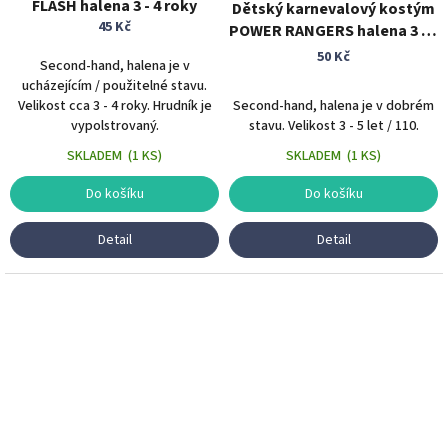
FLASH halena 3 - 4 roky
Dětský karnevalový kostým
45 Kč
POWER RANGERS halena 3 - 5
let
50 Kč
Second-hand, halena je v
ucházejícím / použitelné stavu.
Velikost cca 3 - 4 roky. Hrudník je
Second-hand, halena je v dobrém
vypolstrovaný.
stavu. Velikost 3 - 5 let / 110.
SKLADEM
(
1 KS
)
SKLADEM
(
1 KS
)
Do košíku
Do košíku
Detail
Detail