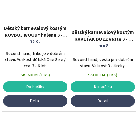
Dětský karnevalový kostým
Dětský karnevalový kostým
KOVBOJ WOODY halena 3 - 6
RAKEŤÁK BUZZ vesta 3 - 4
70 Kč
let
roky
70 Kč
Second-hand, triko je v dobrém
stavu. Velikost dětská One Size /
Second-hand, vesta je v dobrém
cca 3 - 6 let.
stavu. Velikost 3 - 4 roky.
SKLADEM
(
1 KS
)
SKLADEM
(
1 KS
)
Do košíku
Do košíku
Detail
Detail