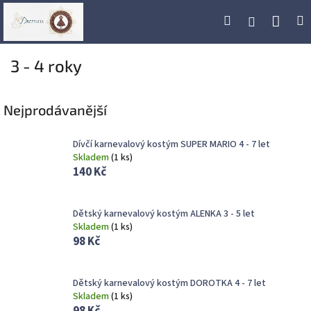
Přejít
Náku
Hledat
M
Přihlášení
na
obsah
koší
3 - 4 roky
Nejprodávanější
Dívčí karnevalový kostým SUPER MARIO 4 - 7 let
Skladem
(
1 ks
)
140 Kč
Dětský karnevalový kostým ALENKA 3 - 5 let
Skladem
(
1 ks
)
98 Kč
Dětský karnevalový kostým DOROTKA 4 - 7 let
Skladem
(
1 ks
)
98 Kč