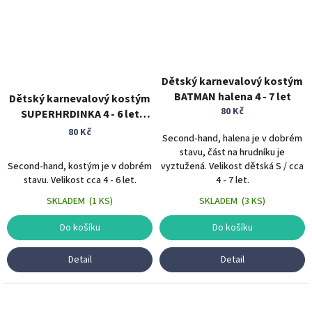
Dětský karnevalový kostým
BATMAN halena 4 - 7 let
Dětský karnevalový kostým
80 Kč
SUPERHRDINKA 4 - 6 let
supehrdina film
80 Kč
Second-hand, halena je v dobrém
stavu, část na hrudníku je
Second-hand, kostým je v dobrém
vyztužená. Velikost dětská S / cca
stavu. Velikost cca 4 - 6 let.
4 - 7 let.
SKLADEM
(
1 KS
)
SKLADEM
(
3 KS
)
Do košíku
Do košíku
Detail
Detail