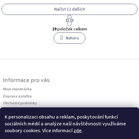
Načíst 12 dalších
S
1
3
t
O
r
29
položek celkem
v
á
l
Nahoru
n
á
k
o
d
v
a
á
c
Z
n
í
á
í
p
p
r
Informace pro vás
a
v
t
Moje objednávka
k
í
y
Doprava a platba
v
Obchodní podmínky
ý
Podmínky ochrany osobních údajů
p
K personalizaci obsahu a reklam, poskytování funkcí
Kontakty
i
sociálních médií a analýze naší návštěvnosti využíváme
Měření velikostí
s
soubory cookies. Více informací
zde
.
u