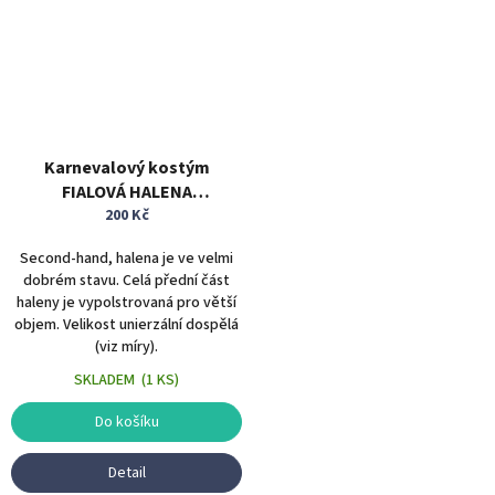
Karnevalový kostým
FIALOVÁ HALENA
polstrovaná univerzální
200 Kč
velikost
Second-hand, halena je ve velmi
dobrém stavu. Celá přední část
haleny je vypolstrovaná pro větší
objem. Velikost unierzální dospělá
(viz míry).
SKLADEM
(
1 KS
)
Do košíku
Detail