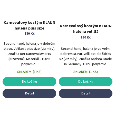
Karnevalový kostým KLAUN
Karnevalový kostým KLAUN
halena plus size
halena vel. 52
180 Kč
180 Kč
Second-hand, halena je v dobrém
stavu. Velikost plus size (viz míry).
Second-hand, halena je ve velmi
Značka Der Karnevalswierts
dobrém stavu. Velikost dle štítku
(Nizozemí). Materiál - 100%
52 (viz míry). Značka Andrea. Made
polyamid.
in Germany. 100% polyamid.
SKLADEM
(
1 KS
)
SKLADEM
(
1 KS
)
Do košíku
Do košíku
Detail
Detail