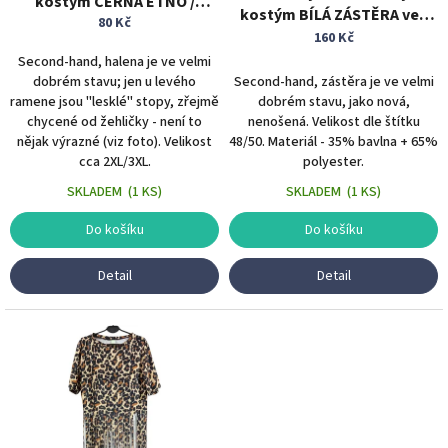
kostým ČERNÁ ETNO /
kostým BÍLÁ ZÁSTĚRA vel.
k
RETRO HALENA vel. 2XL/3XL
80 Kč
48/50
t
160 Kč
ů
Second-hand, halena je ve velmi
dobrém stavu; jen u levého
Second-hand, zástěra je ve velmi
ramene jsou "lesklé" stopy, zřejmě
dobrém stavu, jako nová,
chycené od žehličky - není to
nenošená. Velikost dle štítku
nějak výrazné (viz foto). Velikost
48/50. Materiál - 35% bavlna + 65%
cca 2XL/3XL.
polyester.
SKLADEM
(
1 KS
)
SKLADEM
(
1 KS
)
Do košíku
Do košíku
Detail
Detail