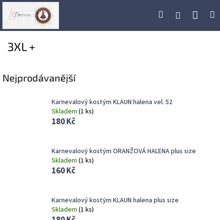
Přejít
Náku
Hledat
M
Přihlášení
na
obsah
koší
3XL +
Nejprodávanější
Karnevalový kostým KLAUN halena vel. 52
Skladem
(
1 ks
)
180 Kč
Karnevalový kostým ORANŽOVÁ HALENA plus size
Skladem
(
1 ks
)
160 Kč
Karnevalový kostým KLAUN halena plus size
Skladem
(
1 ks
)
180 Kč