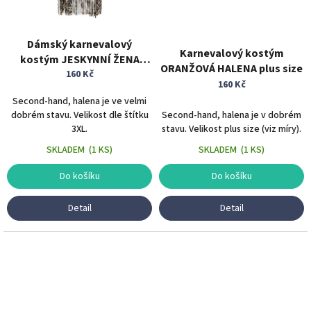
Dámský karnevalový
Karnevalový kostým
kostým JESKYNNÍ ŽENA
ORANŽOVÁ HALENA plus size
halena s třásněmi vel. 3XL
160 Kč
160 Kč
Second-hand, halena je ve velmi
dobrém stavu. Velikost dle štítku
Second-hand, halena je v dobrém
3XL.
stavu. Velikost plus size (viz míry).
SKLADEM
(
1 KS
)
SKLADEM
(
1 KS
)
Do košíku
Do košíku
Detail
Detail