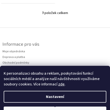
7
položek celkem
O
v
l
á
Z
d
á
a
p
c
Informace pro vás
a
í
t
Moje objednávka
p
r
í
Doprava a platba
v
Obchodní podmínky
k
Podmínky ochrany osobních údajů
y
K personalizaci obsahu a reklam, poskytování funkcí
Kontakty
v
sociálních médií a analýze naší návštěvnosti využíváme
Měření velikostí
ý
soubory cookies. Více informací
zde
.
p
i
s
Nastavení
u