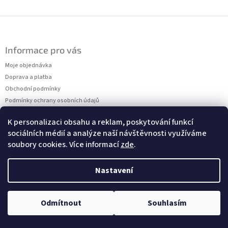
Z
á
p
Informace pro vás
a
t
Moje objednávka
í
Doprava a platba
Obchodní podmínky
Podmínky ochrany osobních údajů
Kontakty
K personalizaci obsahu a reklam, poskytování funkcí
Měření velikostí
sociálních médií a analýze naší návštěvnosti využíváme
soubory cookies. Více informací
zde
.
Nastavení
Copyright 2026
Dressalia
. Všechna práva vyhrazena.
Vytvořil Shoptet
Odmítnout
Souhlasím
Upravit nastavení cookies