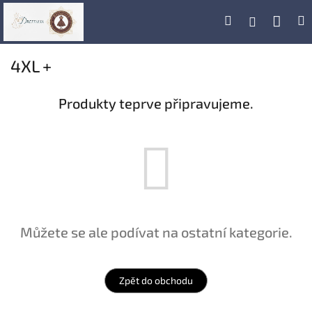
Přejít
Náku
Hledat
M
Přihlášení
na
obsah
koší
4XL +
Produkty teprve připravujeme.
Můžete se ale podívat na ostatní kategorie.
Zpět do obchodu