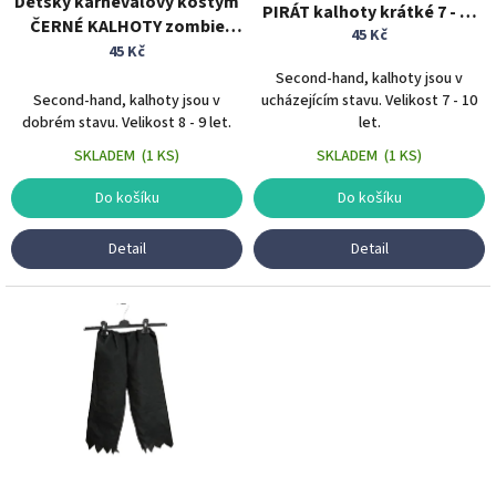
Dětský karnevalový kostým
u
PIRÁT kalhoty krátké 7 - 10
ČERNÉ KALHOTY zombie
k
45 Kč
let
krátké 8 - 9 let
t
45 Kč
ů
Second-hand, kalhoty jsou v
Second-hand, kalhoty jsou v
ucházejícím stavu. Velikost 7 - 10
dobrém stavu. Velikost 8 - 9 let.
let.
SKLADEM
(
1 KS
)
SKLADEM
(
1 KS
)
Do košíku
Do košíku
Detail
Detail