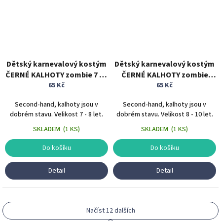
Dětský karnevalový kostým
Dětský karnevalový kostým
ČERNÉ KALHOTY zombie 7 - 8
ČERNÉ KALHOTY zombie
65 Kč
let
krátké 8 - 10 let
65 Kč
Second-hand, kalhoty jsou v
Second-hand, kalhoty jsou v
dobrém stavu. Velikost 7 - 8 let.
dobrém stavu. Velikost 8 - 10 let.
SKLADEM
(
1 KS
)
SKLADEM
(
1 KS
)
Do košíku
Do košíku
Detail
Detail
Načíst 12 dalších