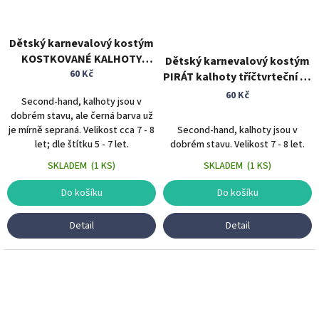
Dětský karnevalový kostým
KOSTKOVANÉ KALHOTY
Dětský karnevalový kostým
černobílé 6 - 8 let
60 Kč
PIRÁT kalhoty tříčtvrteční 7 -
8 let
60 Kč
Second-hand, kalhoty jsou v
dobrém stavu, ale černá barva už
je mírně sepraná. Velikost cca 7 - 8
Second-hand, kalhoty jsou v
let; dle štítku 5 - 7 let.
dobrém stavu. Velikost 7 - 8 let.
SKLADEM
(
1 KS
)
SKLADEM
(
1 KS
)
Do košíku
Do košíku
Detail
Detail