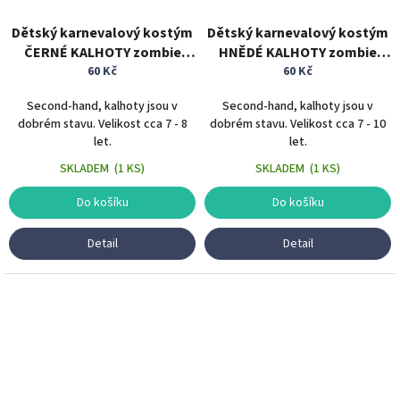
Dětský karnevalový kostým
Dětský karnevalový kostým
ČERNÉ KALHOTY zombie
HNĚDÉ KALHOTY zombie
tříčtvrteční 7 - 8 let
60 Kč
tříčtvrteční 7 - 10 let
60 Kč
Second-hand, kalhoty jsou v
Second-hand, kalhoty jsou v
dobrém stavu. Velikost cca 7 - 8
dobrém stavu. Velikost cca 7 - 10
let.
let.
SKLADEM
(
1 KS
)
SKLADEM
(
1 KS
)
Do košíku
Do košíku
Detail
Detail