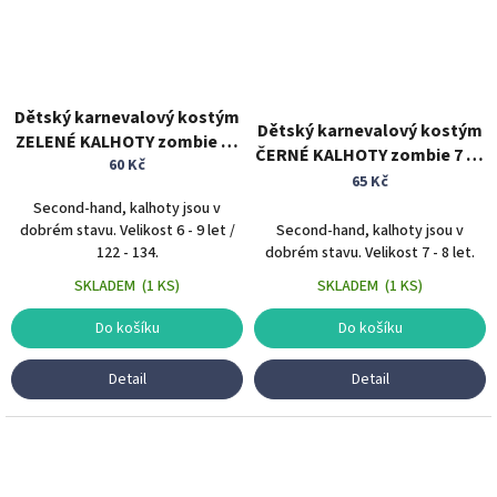
Dětský karnevalový kostým
Dětský karnevalový kostým
ZELENÉ KALHOTY zombie 6 -
ČERNÉ KALHOTY zombie 7 - 8
60 Kč
9 let
let
65 Kč
Second-hand, kalhoty jsou v
dobrém stavu. Velikost 6 - 9 let /
Second-hand, kalhoty jsou v
122 - 134.
dobrém stavu. Velikost 7 - 8 let.
SKLADEM
(
1 KS
)
SKLADEM
(
1 KS
)
Do košíku
Do košíku
Detail
Detail