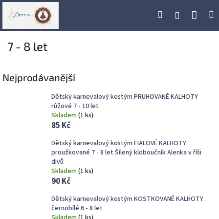
Přejít
Náku
Hledat
M
Přihlášení
na
obsah
koší
7 - 8 let
Nejprodávanější
Dětský karnevalový kostým PRUHOVANÉ KALHOTY
růžové 7 - 10 let
Skladem
(
1 ks
)
85 Kč
Dětský karnevalový kostým FIALOVÉ KALHOTY
proužkované 7 - 8 let Šílený kloboučník Alenka v říši
divů
Skladem
(
1 ks
)
90 Kč
Dětský karnevalový kostým KOSTKOVANÉ KALHOTY
černobílé 6 - 8 let
Skladem
(
1 ks
)