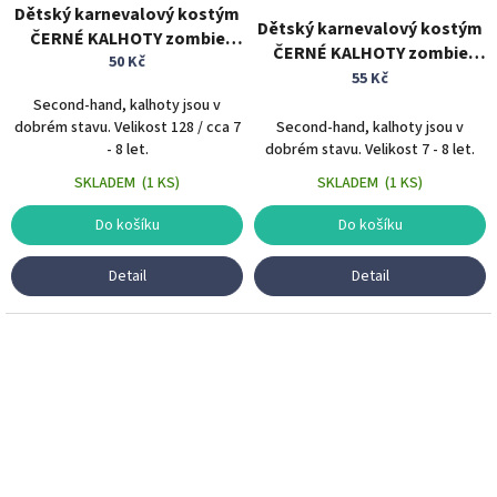
Dětský karnevalový kostým
Dětský karnevalový kostým
ČERNÉ KALHOTY zombie
ČERNÉ KALHOTY zombie
tříčtvrteční 7 - 8 let
50 Kč
tříčtvrteční 7 - 8 let
55 Kč
Second-hand, kalhoty jsou v
dobrém stavu. Velikost 128 / cca 7
Second-hand, kalhoty jsou v
- 8 let.
dobrém stavu. Velikost 7 - 8 let.
SKLADEM
(
1 KS
)
SKLADEM
(
1 KS
)
Do košíku
Do košíku
Detail
Detail