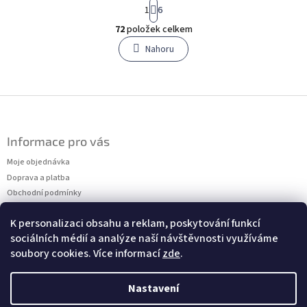
S
1
6
t
O
r
72
položek celkem
v
á
l
Nahoru
n
á
k
o
d
v
a
á
c
Z
n
í
á
í
p
p
r
Informace pro vás
a
v
t
Moje objednávka
k
í
y
Doprava a platba
v
Obchodní podmínky
ý
Podmínky ochrany osobních údajů
p
K personalizaci obsahu a reklam, poskytování funkcí
Kontakty
i
sociálních médií a analýze naší návštěvnosti využíváme
Měření velikostí
s
soubory cookies. Více informací
zde
.
u
Nastavení