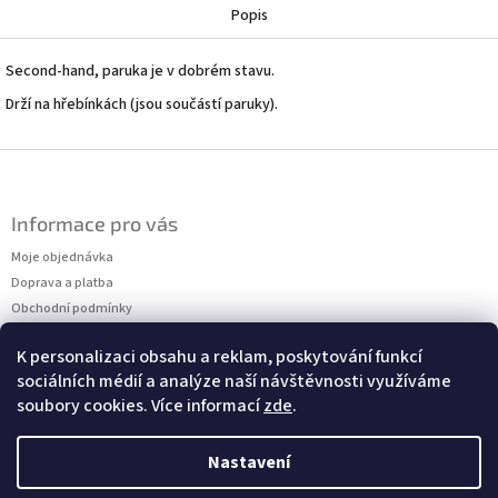
Popis
Second-hand, paruka je v dobrém stavu.
Drží na hřebínkách (jsou součástí paruky).
Z
á
p
Informace pro vás
a
t
Moje objednávka
í
Doprava a platba
Obchodní podmínky
Podmínky ochrany osobních údajů
K personalizaci obsahu a reklam, poskytování funkcí
Kontakty
sociálních médií a analýze naší návštěvnosti využíváme
Měření velikostí
soubory cookies. Více informací
zde
.
Nastavení