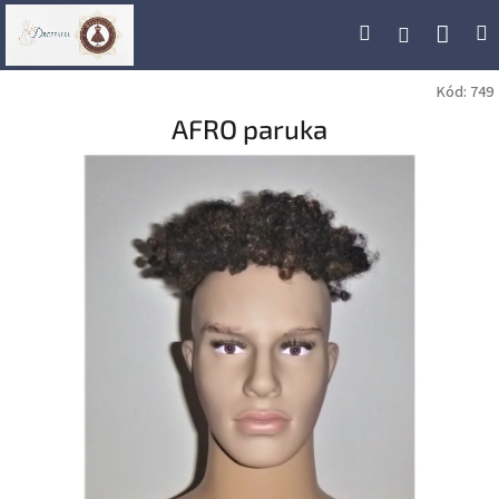
Přejít
Náku
Hledat
M
Přihlášení
na
obsah
koší
Kód:
749
AFRO paruka