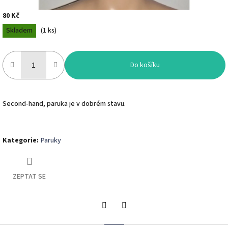
80 Kč
Měrná
Skladem
(
1 ks
)
cena:
Do košíku
Second-hand, paruka je v dobrém stavu.
Kategorie
:
Paruky
ZEPTAT SE
Twitter
Facebook