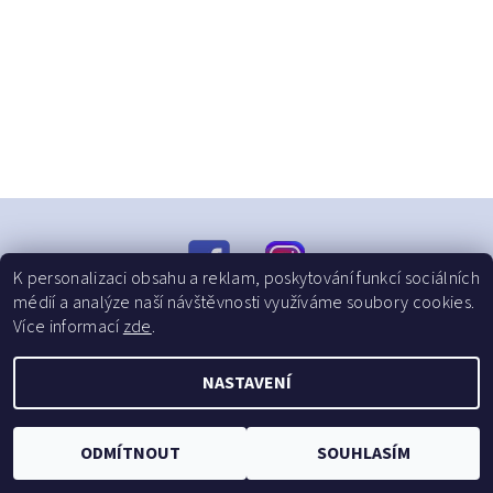
K personalizaci obsahu a reklam, poskytování funkcí sociálních
médií a analýze naší návštěvnosti využíváme soubory cookies.
Více informací
zde
.
Upravit nastavení cookies
2026 © Dressalia, všechna práva vyhrazena
NASTAVENÍ
Vytvořil Shoptet
ODMÍTNOUT
SOUHLASÍM