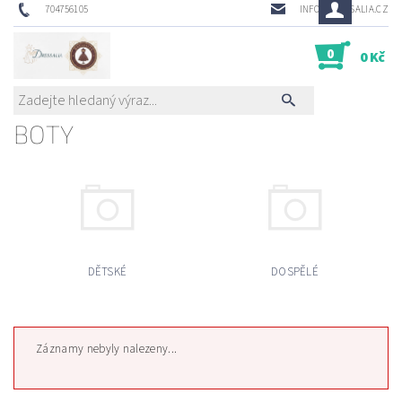
704756105
INFO@DRESSALIA.CZ
0
0 Kč
BOTY
DĚTSKÉ
DOSPĚLÉ
Záznamy nebyly nalezeny...