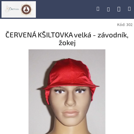
Přejít
Náku
Hledat
M
Přihlášení
na
obsah
koší
Kód:
302
ČERVENÁ KŠILTOVKA velká - závodník,
žokej