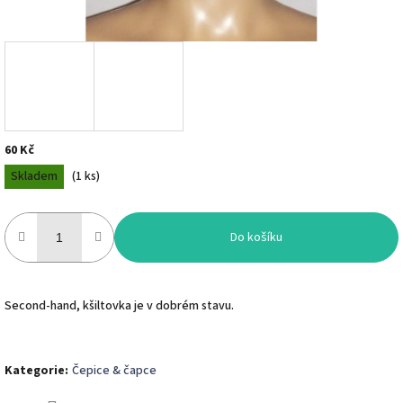
60 Kč
Měrná
Skladem
(
1 ks
)
cena:
Do košíku
Second-hand, kšiltovka je v dobrém stavu.
Kategorie
:
Čepice & čapce