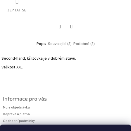
ZEPTAT SE
Twitter
Facebook
Popis
Související (3)
Podobné (3)
Second-hand, kšiltovka je v dobrém stavu.
Velikost XXL.
Z
á
p
Informace pro vás
a
t
Moje objednávka
í
Doprava a platba
Obchodní podmínky
Podmínky ochrany osobních údajů