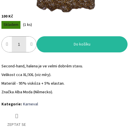
100 Kč
Měrná
Skladem
(
1 ks
)
cena:
Do košíku
Second-hand, halena je ve velmi dobrém stavu.
Velikost cca XL/XXL (viz míry).
Materiál - 95% viskóza + 5% elastan.
Značka Alba Moda (Německo).
Kategorie
:
Karneval
ZEPTAT SE