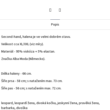
Twitter
Facebook
Popis
Second-hand, halena je ve velmi dobrém stavu.
Velikost cca XL/XXL (viz míry).
Materiál - 95% viskóza + 5% elastan.
Značka Alba Moda (Německo).
Délka haleny - 66 cm.
Šíře prsa - 58 cm; s natažením max. 73 cm.
Šíře pas - 56 cm; s natažením max. 72 cm.
leopard, leopardí žena, divoká kočka, jeskynní žena, pravěká žena,
barbarka, divoška