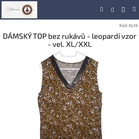
Přejít
Náku
Hledat
M
Přihlášení
na
obsah
koší
Kód:
6139
DÁMSKÝ TOP bez rukávů - leopardí vzor
- vel. XL/XXL