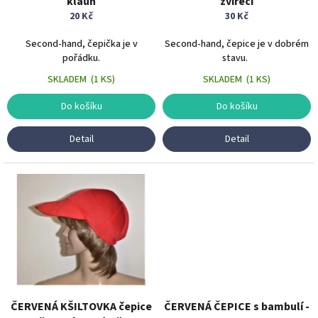
klaun
zvířecí
k
20 Kč
30 Kč
t
ů
Second-hand, čepička je v
Second-hand, čepice je v dobrém
pořádku.
stavu.
SKLADEM
(
1 KS
)
SKLADEM
(
1 KS
)
Do košíku
Do košíku
Detail
Detail
ČERVENÁ KŠILTOVKA čepice
ČERVENÁ ČEPICE s bambulí -