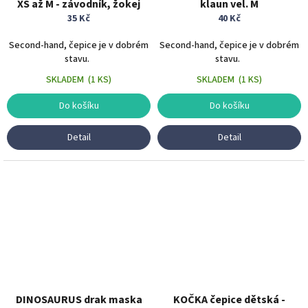
XS až M - závodník, žokej
klaun vel. M
35 Kč
40 Kč
Second-hand, čepice je v dobrém
Second-hand, čepice je v dobrém
stavu.
stavu.
SKLADEM
(
1 KS
)
SKLADEM
(
1 KS
)
Do košíku
Do košíku
Detail
Detail
DINOSAURUS drak maska
KOČKA čepice dětská -