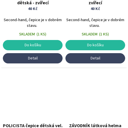
dětská - zvířecí
zvířecí
40 Kč
40 Kč
Second-hand, čepice je v dobrém
Second-hand, čepice je v dobrém
stavu.
stavu.
SKLADEM
(
1 KS
)
SKLADEM
(
1 KS
)
Do košíku
Do košíku
Detail
Detail
POLICISTA čepice dětská vel.
ZÁVODNÍK látková helma