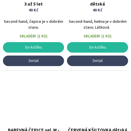
3 až 5 let
dětská
40 Kč
40 Kč
Second-hand, čepice je v dobrém
Second-hand, helma je v dobrém
stavu.
stavu. Látková.
SKLADEM
(
1 KS
)
SKLADEM
(
1 KS
)
Do košíku
Do košíku
Detail
Detail
BAREVNÁ ČEPICE vel. M -
ČERVENÁ KŠILTOVKA dětská