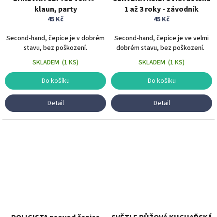
klaun, party
1 až 3 roky - závodník
45 Kč
45 Kč
Second-hand, čepice je v dobrém
Second-hand, čepice je ve velmi
stavu, bez poškození.
dobrém stavu, bez poškození.
SKLADEM
(
1 KS
)
SKLADEM
(
1 KS
)
Do košíku
Do košíku
Detail
Detail