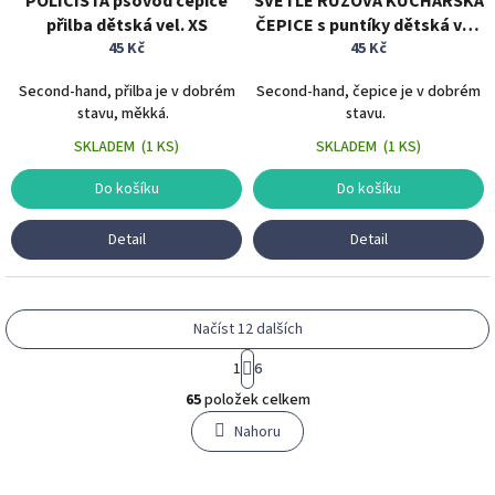
POLICISTA psovod čepice
SVĚTLE RŮŽOVÁ KUCHAŘSKÁ
přilba dětská vel. XS
ČEPICE s puntíky dětská vel.
45 Kč
45 Kč
XS
Second-hand, přilba je v dobrém
Second-hand, čepice je v dobrém
stavu, měkká.
stavu.
SKLADEM
(
1 KS
)
SKLADEM
(
1 KS
)
Do košíku
Do košíku
Detail
Detail
Načíst 12 dalších
S
1
6
t
O
r
65
položek celkem
v
á
l
Nahoru
n
á
k
o
d
v
a