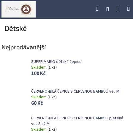
Přejít
Náku
Hledat
M
Přihlášení
na
obsah
koší
Dětské
Nejprodávanější
SUPER MARIO dětská čepice
Skladem
(
1 ks
)
100 Kč
ČERVENO-BÍLÁ ČEPICE S ČERVENOU BAMBULÍ vel. M
Skladem
(
1 ks
)
60 Kč
ČERVENO-BÍLÁ ČEPICE S ČERVENOU BAMBULÍ pletená
vel. S až M
Skladem
(
1 ks
)