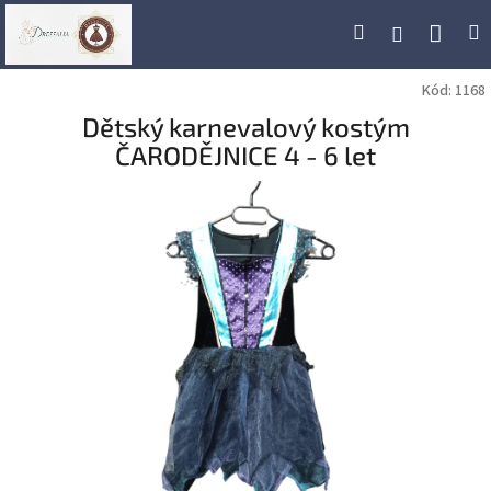
Přejít
Náku
Hledat
M
Přihlášení
na
obsah
koší
Kód:
1168
Dětský karnevalový kostým
ČARODĚJNICE 4 - 6 let