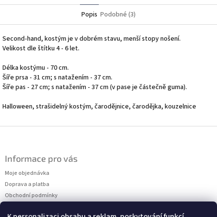
Popis
Podobné (3)
Second-hand, kostým je v dobrém stavu, menší stopy nošení.
Velikost dle štítku 4 - 6 let.
Délka kostýmu - 70 cm.
Šíře prsa - 31 cm; s natažením - 37 cm.
Šíře pas - 27 cm; s natažením - 37 cm (v pase je částečně guma).
Halloween, strašidelný kostým, čarodějnice, čarodějka, kouzelnice
Z
á
p
Informace pro vás
a
t
Moje objednávka
í
Doprava a platba
Obchodní podmínky
Podmínky ochrany osobních údajů
K personalizaci obsahu a reklam, poskytování funkcí