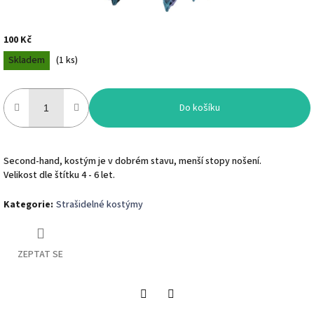
100 Kč
Měrná
Skladem
(
1 ks
)
cena:
Do košíku
Second-hand, kostým je v dobrém stavu, menší stopy nošení.
Velikost dle štítku 4 - 6 let.
Kategorie
:
Strašidelné kostýmy
ZEPTAT SE
Twitter
Facebook