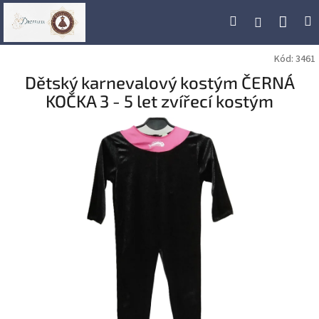
Přejít
Náku
Hledat
M
Přihlášení
na
obsah
koší
Kód:
3461
Dětský karnevalový kostým ČERNÁ
KOČKA 3 - 5 let zvířecí kostým