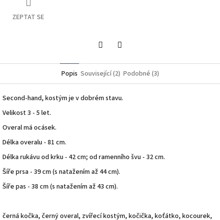
ZEPTAT SE
Twitter
Facebook
Popis
Související (2)
Podobné (3)
Second-hand, kostým je v dobrém stavu.
Velikost 3 - 5 let.
Overal má ocásek.
Délka overalu - 81 cm.
Délka rukávu od krku - 42 cm; od ramenního švu - 32 cm.
Šíře prsa - 39 cm (s natažením až 44 cm).
Šíře pas - 38 cm (s natažením až 43 cm).
černá kočka, černý overal, zvířecí kostým, kočička,
koťátko, kocourek,