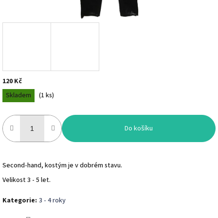
120 Kč
Měrná
Skladem
(
1 ks
)
cena:
Do košíku
Second-hand, kostým je v dobrém stavu.
Velikost 3 - 5 let.
Kategorie
:
3 - 4 roky