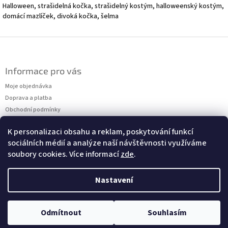
Halloween, strašidelná kočka, strašidelný kostým, halloweenský kostým,
domácí mazlíček, divoká kočka, šelma
Z
á
p
Informace pro vás
a
t
Moje objednávka
í
Doprava a platba
Obchodní podmínky
Podmínky ochrany osobních údajů
K personalizaci obsahu a reklam, poskytování funkcí
Kontakty
sociálních médií a analýze naší návštěvnosti využíváme
Měření velikostí
soubory cookies. Více informací
zde
.
Nastavení
Odmítnout
Souhlasím
Copyright 2026
Dressalia
. Všechna práva vyhrazena.
Vytvořil Shoptet
Upravit nastavení cookies