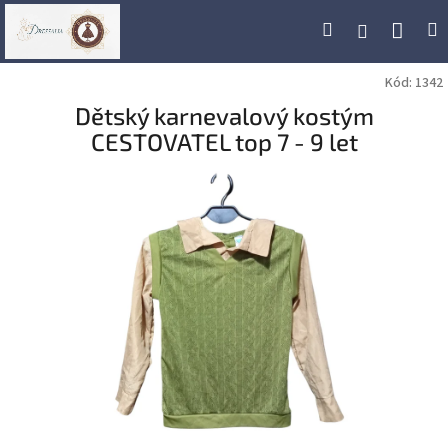
Přejít
Náku
Hledat
M
Přihlášení
na
obsah
koší
Kód:
1342
Dětský karnevalový kostým
CESTOVATEL top 7 - 9 let