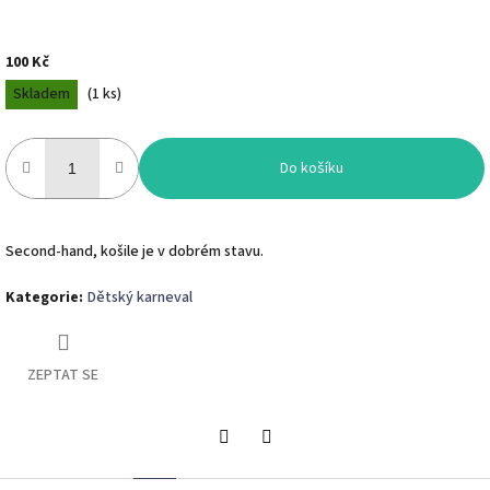
100 Kč
Měrná
Skladem
(
1 ks
)
cena:
Do košíku
Second-hand, košile je v dobrém stavu.
Kategorie
:
Dětský karneval
ZEPTAT SE
Twitter
Facebook