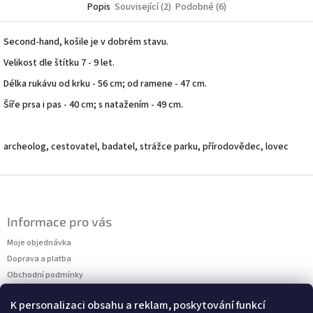
Popis
Související (2)
Podobné (6)
Second-hand, košile je v dobrém stavu.
Velikost dle štítku 7 - 9 let.
Délka rukávu od krku - 56 cm; od ramene - 47 cm.
Šíře prsa i pas - 40 cm; s natažením - 49 cm.
archeolog, cestovatel, badatel, strážce parku, přírodovědec, lovec
Z
á
p
Informace pro vás
a
t
Moje objednávka
í
Doprava a platba
Obchodní podmínky
Podmínky ochrany osobních údajů
K personalizaci obsahu a reklam, poskytování funkcí
Kontakty