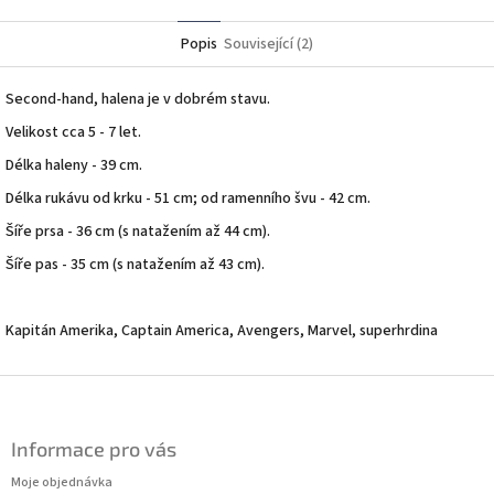
Twitter
Facebook
Popis
Související (2)
Second-hand, halena je v dobrém stavu.
Velikost cca 5 - 7 let.
Délka haleny - 39 cm.
Délka rukávu od krku - 51 cm; od ramenního švu - 42 cm.
Šíře prsa - 36 cm (s natažením až 44 cm).
Šíře pas - 35 cm (s natažením až 43 cm).
Kapitán Amerika, Captain America, Avengers, Marvel, superhrdina
Z
á
p
Informace pro vás
a
t
Moje objednávka