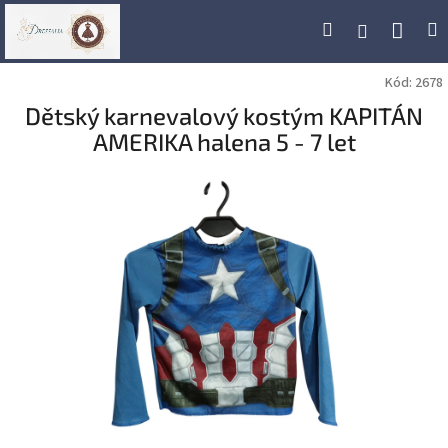
Přejít
Náku
Hledat
M
Přihlášení
na
obsah
koší
Kód:
2678
Dětský karnevalový kostým KAPITÁN
AMERIKA halena 5 - 7 let