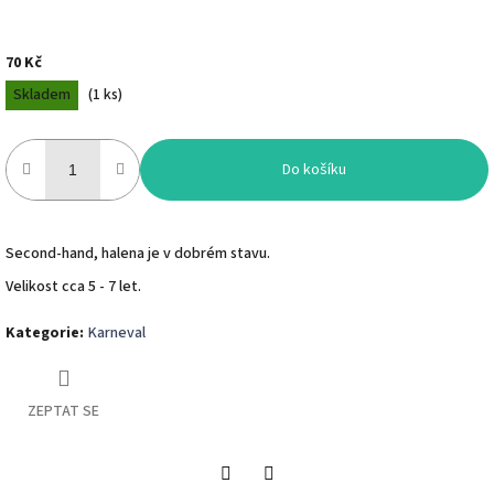
70 Kč
Měrná
Skladem
(
1 ks
)
cena:
Do košíku
Second-hand, halena je v dobrém stavu.
Velikost cca 5 - 7 let.
Kategorie
:
Karneval
ZEPTAT SE