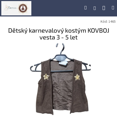
Přejít
Náku
Hledat
M
Přihlášení
na
obsah
koší
Kód:
1465
Dětský karnevalový kostým KOVBOJ
vesta 3 - 5 let