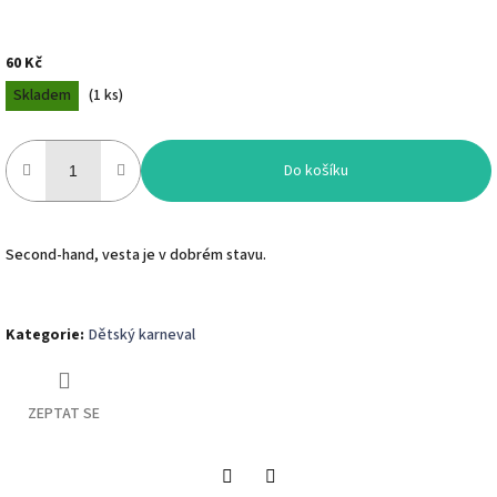
60 Kč
Měrná
Skladem
(
1 ks
)
cena:
Do košíku
Second-hand, vesta je v dobrém stavu.
Kategorie
:
Dětský karneval
ZEPTAT SE