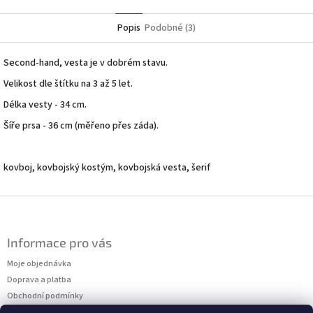
Twitter
Facebook
Popis
Podobné (3)
Second-hand, vesta je v dobrém stavu.
Velikost dle štítku na 3 až 5 let.
Délka vesty - 34 cm.
Šíře prsa - 36 cm (měřeno přes záda).
kovboj, kovbojský kostým, kovbojská vesta, šerif
Z
á
p
Informace pro vás
a
t
Moje objednávka
í
Doprava a platba
Obchodní podmínky
Podmínky ochrany osobních údajů