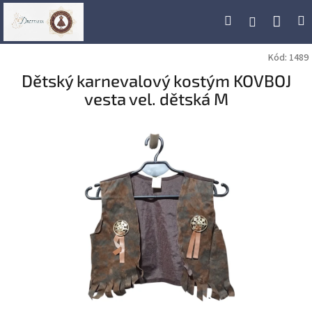
Přejít
Náku
Hledat
M
Přihlášení
na
obsah
koší
Kód:
1489
Dětský karnevalový kostým KOVBOJ
vesta vel. dětská M