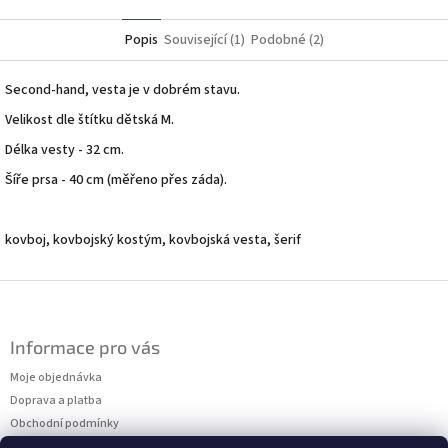
Twitter
Facebook
Popis
Související (1)
Podobné (2)
Second-hand, vesta je v dobrém stavu.
Velikost dle štítku dětská M.
Délka vesty - 32 cm.
Šíře prsa - 40 cm (měřeno přes záda).
kovboj, kovbojský kostým, kovbojská vesta, šerif
Z
á
p
Informace pro vás
a
t
Moje objednávka
í
Doprava a platba
Obchodní podmínky
Podmínky ochrany osobních údajů