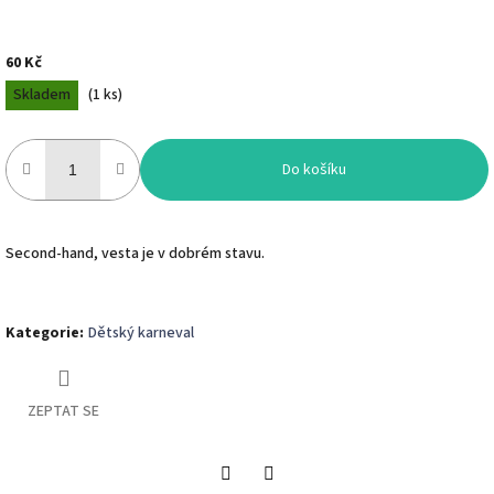
60 Kč
Měrná
Skladem
(
1 ks
)
cena:
Do košíku
Second-hand, vesta je v dobrém stavu.
Kategorie
:
Dětský karneval
ZEPTAT SE