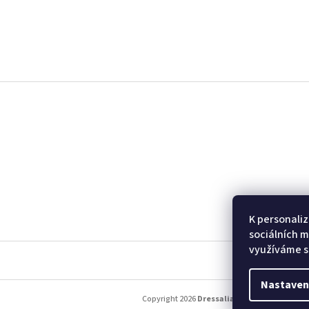
Z
á
p
a
t
í
K personaliz
sociálních m
využíváme s
Nastaven
Copyright 2026
Dressalia
. Všechna práva vy