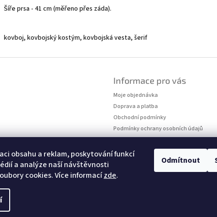
Šíře prsa - 41 cm (měřeno přes záda).
kovboj, kovbojský kostým, kovbojská vesta, šerif
Informace pro vás
Moje objednávka
Doprava a platba
Obchodní podmínky
Podmínky ochrany osobních údajů
Kontakty
Měření velikostí
aci obsahu a reklam, poskytování funkcí
Odmítnout
édií a analýze naší návštěvnosti
oubory cookies. Více informací
zde
.
í
hrazena.
Upravit nastavení cookies