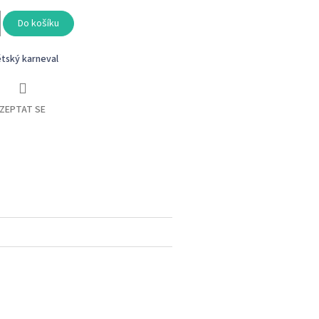
Do košíku
tský karneval
ZEPTAT SE
book