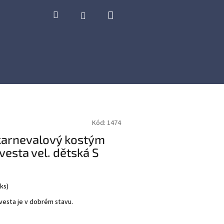
Nákupní
Hledat
Přihlášení
košík
Kód:
1474
karnevalový kostým
esta vel. dětská S
 ks
)
esta je v dobrém stavu.