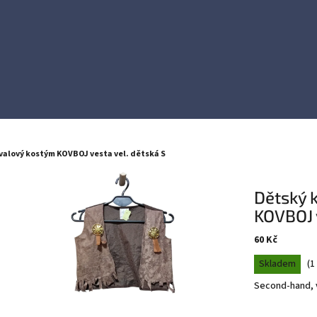
valový kostým KOVBOJ vesta vel. dětská S
Dětský 
KOVBOJ v
60 Kč
Měrná
Skladem
(
1
cena:
Second-hand, v