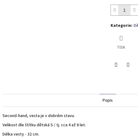
Kategorie
:
Dě
TISK
Twitter
Face
Popis
Second-hand, vesta je v dobrém stavu.
Velikost dle štítku dětská S / tj. cca 4 až 6 let.
Délka vesty - 32 cm.