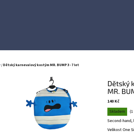
y
/
Dětský karnevalový kostým MR. BUMP 3 - 7 let
Dětský 
MR. BUMP
140 Kč
Měrná
Skladem
(
1
cena:
Second-hand, 
Velikost One Siz