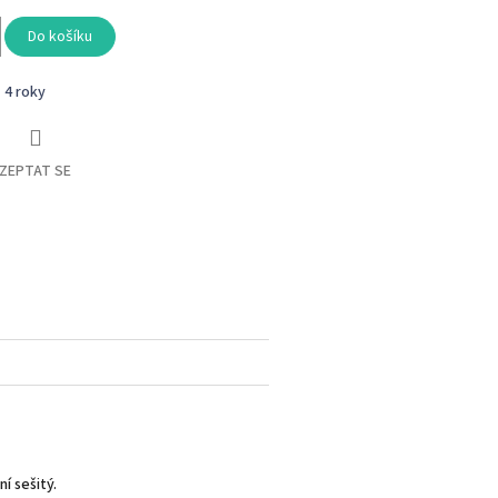
Do košíku
- 4 roky
ZEPTAT SE
book
í sešitý.