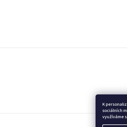
Z
á
p
a
t
í
K personaliz
sociálních m
využíváme s