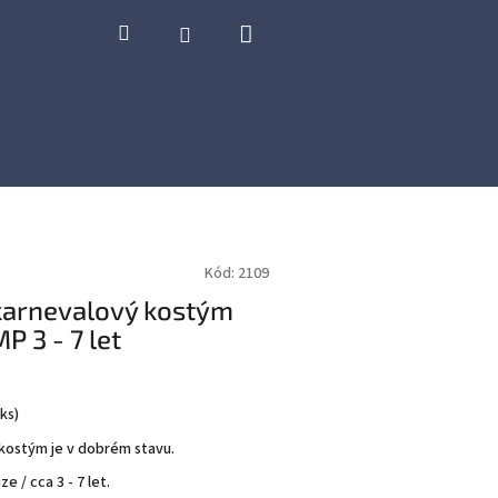
Nákupní
Hledat
Přihlášení
košík
Kód:
2109
karnevalový kostým
 3 - 7 let
 ks
)
kostým je v dobrém stavu.
e / cca 3 - 7 let.