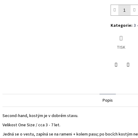
Kategorie
:
3 
TISK
Twitter
Face
Popis
Second-hand, kostým je v dobrém stavu.
Velikost One Size / cca 3 - 7 let.
Jedná se o vestu, zapíná se na rameni + kolem pasu; po bocích kostým nen