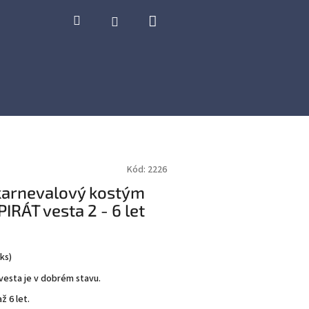
Nákupní
Hledat
Přihlášení
košík
Kód:
2226
karnevalový kostým
PIRÁT vesta 2 - 6 let
 ks
)
esta je v dobrém stavu.
ž 6 let.