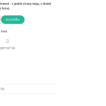
ranná - z jedné strany ninja, z druhé
z foto).
Do košíku
- 6 let
ZEPTAT SE
book
(3)