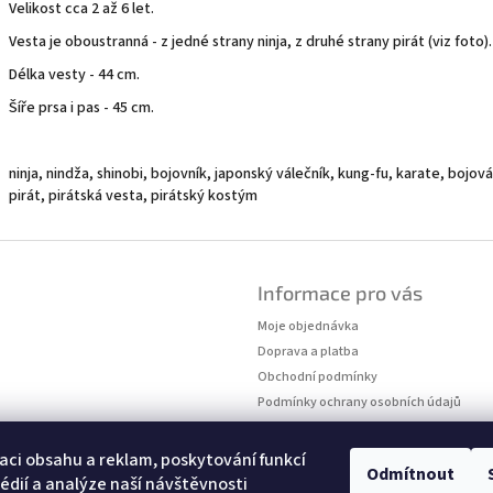
Velikost cca 2 až 6 let.
Vesta je oboustranná - z jedné strany ninja, z druhé strany pirát (viz foto).
Délka vesty - 44 cm.
Šíře prsa i pas - 45 cm.
ninja, nindža, shinobi, bojovník, japonský válečník, kung-fu, karate, bojo
pirát, pirátská vesta, pirátský kostým
Informace pro vás
Moje objednávka
Doprava a platba
Obchodní podmínky
Podmínky ochrany osobních údajů
Kontakty
Měření velikostí
aci obsahu a reklam, poskytování funkcí
Odmítnout
édií a analýze naší návštěvnosti