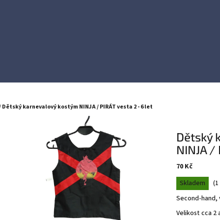
/
Dětský karnevalový kostým NINJA / PIRÁT vesta 2 - 6 let
Dětský 
NINJA / 
70 Kč
Měrná
Skladem
(
1
cena:
Second-hand, v
Velikost cca 2 a