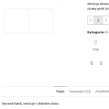
Vesta je oboust
strany pirát (vi
Kategorie
:
0 
TISK
Twitter
Face
Popis
Související (12)
Podobné 
Second-hand, vesta je v dobrém stavu.