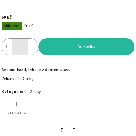
60 Kč
Měrná
Skladem
(
1 ks
)
cena:
Do košíku
Second-hand, triko je v dobrém stavu.
Velikost 1 - 2 roky.
Kategorie
:
0 - 2 roky
ZEPTAT SE