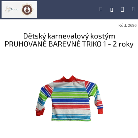
Přejít
Náku
Hledat
M
Přihlášení
na
obsah
koší
Kód:
2696
Dětský karnevalový kostým
PRUHOVANÉ BAREVNÉ TRIKO 1 - 2 roky