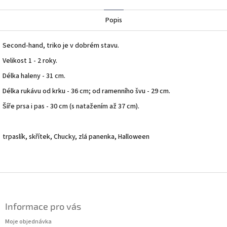
Twitter
Facebook
Popis
Second-hand, triko je v dobrém stavu.
Velikost 1 - 2 roky.
Délka haleny - 31 cm.
Délka rukávu od krku - 36 cm; od ramenního švu - 29 cm.
Šíře prsa i pas - 30 cm (s natažením až 37 cm).
trpaslík, skřítek, Chucky, zlá panenka, Halloween
Z
á
p
Informace pro vás
a
t
Moje objednávka