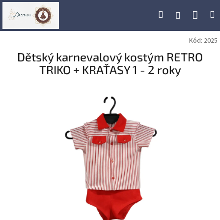
Přejít
Náku
Hledat
M
Přihlášení
na
obsah
koší
Kód:
2025
Dětský karnevalový kostým RETRO
TRIKO + KRAŤASY 1 - 2 roky