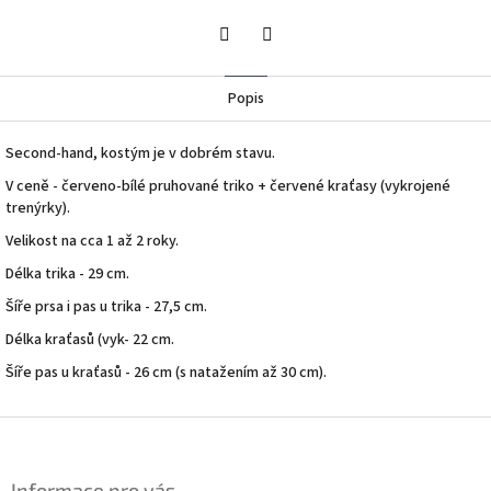
Twitter
Facebook
Popis
Second-hand, kostým je v dobrém stavu.
V ceně - červeno-bílé pruhované triko + červené kraťasy (vykrojené
trenýrky).
Velikost na cca 1 až 2 roky.
Délka trika - 29 cm.
Šíře prsa i pas u trika - 27,5 cm.
Délka kraťasů (vyk- 22 cm.
Šíře pas u kraťasů - 26 cm (s natažením až 30 cm).
Z
á
p
Informace pro vás