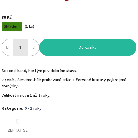
80 Kč
Měrná
Skladem
(
1 ks
)
cena:
Do košíku
Second-hand, kostým je v dobrém stavu.
V ceně - červeno-bílé pruhované triko + červené kraťasy (vykrojené
trenýrky).
Velikost na cca 1 až 2 roky.
Kategorie
:
0 - 2 roky
ZEPTAT SE