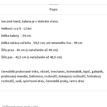
Twitter
Facebook
Popis
Second-hand, halena je v dobrém stavu.
Velikost cca 9 - 12 let.
Délka haleny - 54 cm.
Délka rukávu od krku - 59,5 cm; od ramenního švu - 49 cm.
Šíře prsa - 43 cm (s natažením až 49 cm).
Šíře pas - 42,5 cm (s natažením až 48,5 cm).
černobílé pruhované triko, vězeň, trestanec, kriminálník, lupič, galejník,
pruhovaný mundúr, Daltonovi, rozhodčí, hokejový rozhodčí, fotbalový
rozhodčí, sudí, sportovní dres, černobílé pruhy, retro dres
Z
á
p
Informace pro vás