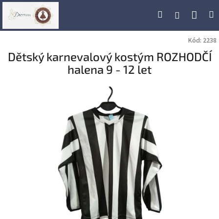
Přejít
Náku
Hledat
M
Přihlášení
na
obsah
koší
Kód:
2238
Dětský karnevalový kostým ROZHODČÍ
halena 9 - 12 let