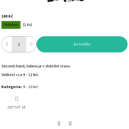
100 Kč
Měrná
Skladem
(
1 ks
)
cena:
Do košíku
Second-hand, halena je v dobrém stavu.
Velikost cca 9 - 12 let.
Kategorie
:
9 - 10 let
ZEPTAT SE