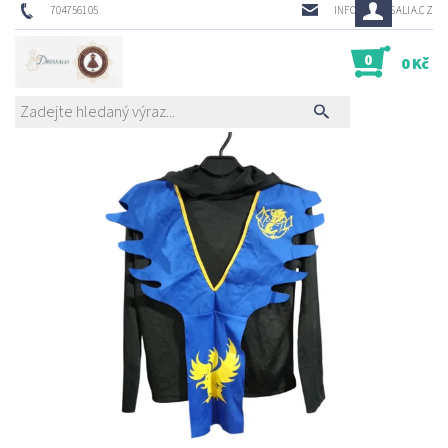
704756105
INFO@DRESSALIA.CZ
0
0 Kč