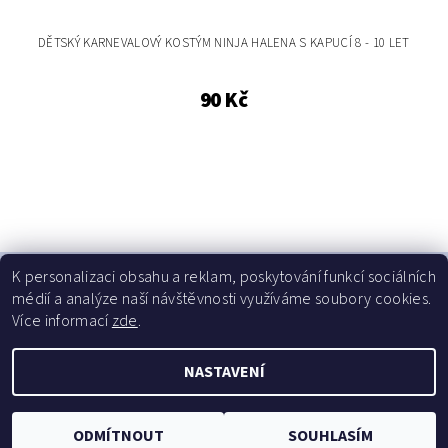
DĚTSKÝ KARNEVALOVÝ KOSTÝM NINJA HALENA S KAPUCÍ 8 - 10 LET
90 Kč
K personalizaci obsahu a reklam, poskytování funkcí sociálních
médií a analýze naší návštěvnosti využíváme soubory cookies.
Více informací
zde
.
NASTAVENÍ
Upravit nastavení cookies
2026 © Dressalia, všechna práva vyhrazena
Vytvořil Shoptet
ODMÍTNOUT
SOUHLASÍM