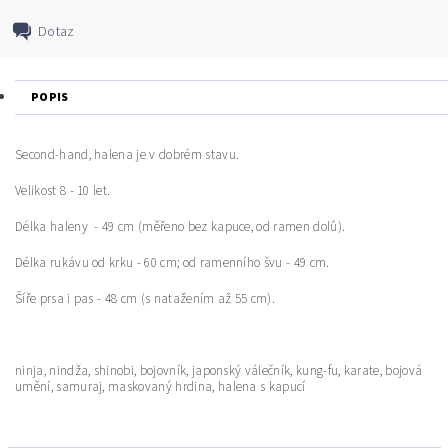
Dotaz
POPIS
Second-hand, halena je v dobrém stavu.
Velikost 8 - 10 let.
Délka haleny - 49 cm (měřeno bez kapuce, od ramen dolů).
Délka rukávu od krku - 60 cm; od ramenního švu - 49 cm.
Šíře prsa i pas - 48 cm (s natažením až 55 cm).
ninja, nindža, shinobi, bojovník, japonský válečník, kung-fu, karate, bojová
umění, samuraj, maskovaný hrdina, halena s kapucí