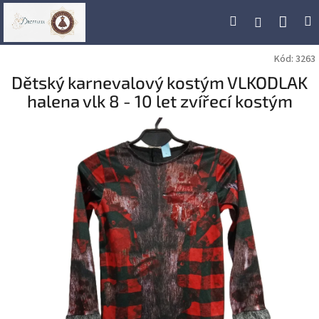
Přejít
Náku
Hledat
M
Přihlášení
na
obsah
koší
Kód:
3263
Dětský karnevalový kostým VLKODLAK
halena vlk 8 - 10 let zvířecí kostým