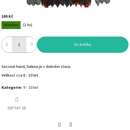
100 Kč
Měrná
Skladem
(
1 ks
)
cena:
Do košíku
Second-hand, halena je v dobrém stavu.
Velikost cca 8 - 10 let.
Kategorie
:
9 - 10 let
ZEPTAT SE