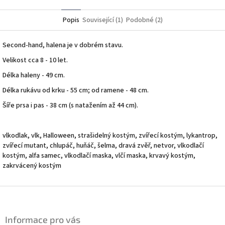
Twitter
Facebook
Popis
Související (1)
Podobné (2)
Second-hand, halena je v dobrém stavu.
Velikost cca 8 - 10 let.
Délka haleny - 49 cm.
Délka rukávu od krku - 55 cm; od ramene - 48 cm.
Šíře prsa i pas - 38 cm (s natažením až 44 cm).
vlkodlak, vlk, Halloween, strašidelný kostým, zvířecí kostým, lykantrop,
zvířecí mutant, chlupáč, huňáč, šelma, dravá zvěř, netvor, vlkodlačí
kostým, alfa samec, vlkodlačí maska, vlčí maska, krvavý kostým,
zakrvácený kostým
Z
á
p
Informace pro vás
a