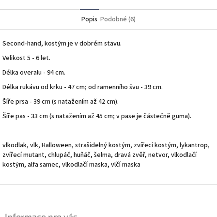
Twitter
Facebook
Popis
Podobné (6)
Second-hand, kostým je v dobrém stavu.
Velikost 5 - 6 let.
Délka overalu - 94 cm.
Délka rukávu od krku - 47 cm; od ramenního švu - 39 cm.
Šíře prsa - 39 cm (s natažením až 42 cm).
Šíře pas - 33 cm (s natažením až 45 cm; v pase je částečně guma).
vlkodlak, vlk, Halloween, strašidelný kostým, zvířecí kostým, lykantrop,
zvířecí mutant, chlupáč, huňáč, šelma, dravá zvěř, netvor, vlkodlačí
kostým, alfa samec, vlkodlačí maska, vlčí maska
Z
á
p
Informace pro vás