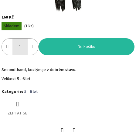
160 Kč
Měrná
Skladem
(
1 ks
)
cena:
Do košíku
Second-hand, kostým je v dobrém stavu.
Velikost 5 - 6 let.
Kategorie
:
5 - 6 let
ZEPTAT SE