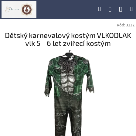
Přejít
Náku
Hledat
M
Přihlášení
na
obsah
koší
Kód:
3212
Dětský karnevalový kostým VLKODLAK
vlk 5 - 6 let zvířecí kostým