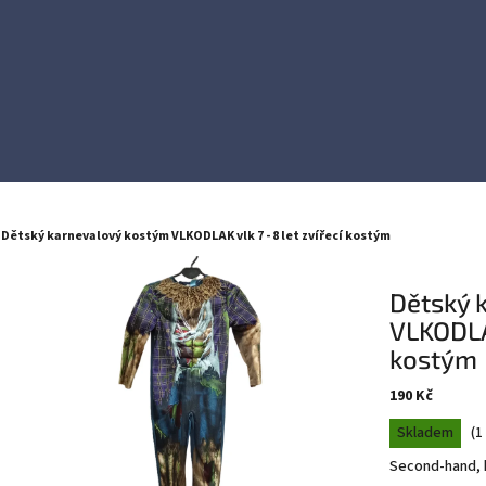
Dětský karnevalový kostým VLKODLAK vlk 7 - 8 let zvířecí kostým
Dětský 
VLKODLAK
kostým
190 Kč
Měrná
Skladem
(
1
cena:
Second-hand, 