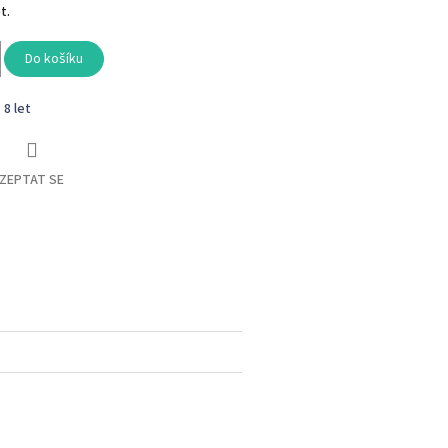
t.
Do košíku
- 8 let
ZEPTAT SE
book