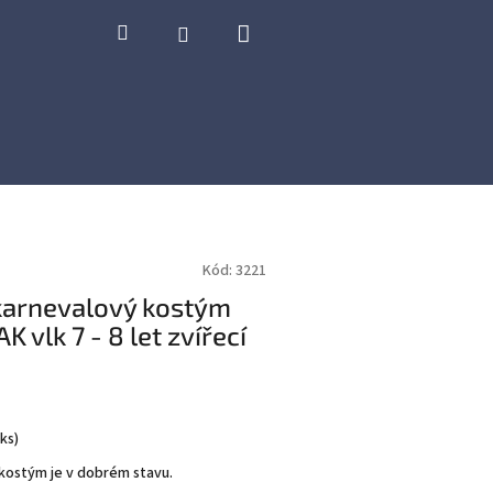
Nákupní
Hledat
Přihlášení
košík
Kód:
3221
karnevalový kostým
 vlk 7 - 8 let zvířecí
 ks
)
kostým je v dobrém stavu.