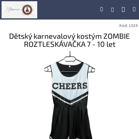
Přejít
Náku
Hledat
M
Přihlášení
na
obsah
koší
Kód:
1024
Dětský karnevalový kostým ZOMBIE
ROZTLESKÁVAČKA 7 - 10 let