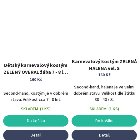
Karnevalový kostým ZELENÁ
Dětský karnevalový kostým
HALENA vel. S
ZELENÝ OVERAL žába 7 - 8 let
160 Kč
zvířecí kostým
160 Kč
Second-hand, halena je ve velmi
Second-hand, kostým je v dobrém
dobrém stavu. Velikost dle štítku
stavu. Velikost cca 7 - 8 let.
38 - 40 / S.
SKLADEM
(
1 KS
)
SKLADEM
(
1 KS
)
Do košíku
Do košíku
Detail
Detail