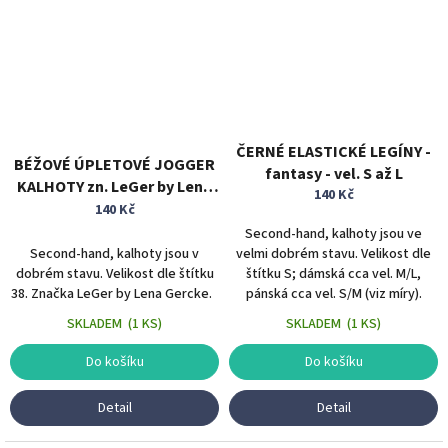
ČERNÉ ELASTICKÉ LEGÍNY -
BÉŽOVÉ ÚPLETOVÉ JOGGER
fantasy - vel. S až L
KALHOTY zn. LeGer by Lena
140 Kč
Gercke vel. 38
140 Kč
Second-hand, kalhoty jsou ve
Second-hand, kalhoty jsou v
velmi dobrém stavu. Velikost dle
dobrém stavu. Velikost dle štítku
štítku S; dámská cca vel. M/L,
38. Značka LeGer by Lena Gercke.
pánská cca vel. S/M (viz míry).
SKLADEM
(
1 KS
)
SKLADEM
(
1 KS
)
Do košíku
Do košíku
Detail
Detail