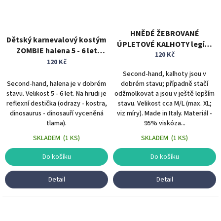
HNĚDÉ ŽEBROVANÉ
Dětský karnevalový kostým
ÚPLETOVÉ KALHOTY legíny
ZOMBIE halena 5 - 6 let
vel. M/L
120 Kč
mumie vodník
120 Kč
Second-hand, kalhoty jsou v
Second-hand, halena je v dobrém
dobrém stavu; případně stačí
stavu. Velikost 5 - 6 let. Na hrudi je
odžmolkovat a jsou v ještě lepším
reflexní destička (odrazy - kostra,
stavu. Velikost cca M/L (max. XL;
dinosaurus - dinosauří vyceněná
viz míry). Made in Italy. Materiál -
tlama).
95% viskóza...
SKLADEM
(
1 KS
)
SKLADEM
(
1 KS
)
Do košíku
Do košíku
Detail
Detail