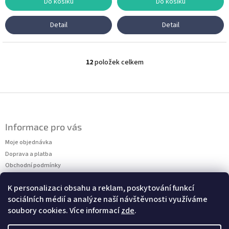
Do košíku
Do košíku
Detail
Detail
12
položek celkem
O
v
l
á
Z
d
á
a
p
c
Informace pro vás
a
í
t
Moje objednávka
p
r
í
Doprava a platba
v
Obchodní podmínky
k
Podmínky ochrany osobních údajů
y
K personalizaci obsahu a reklam, poskytování funkcí
Kontakty
v
sociálních médií a analýze naší návštěvnosti využíváme
Měření velikostí
ý
soubory cookies. Více informací
zde
.
p
i