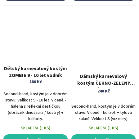
Dětský karnevalový kostým
ZOMBIE 9 - 10 let vodník
Dámský karnevalový
180 Kč
kostým ČERNO-ZELENÝ
KOSTÝM vel. XS/S
240 Kč
Second-hand, kostým je v dobrém
stavu. Velikost 9 - 10 let. V ceně -
halena s reflexní destičkou
Second-hand, kostým je v dobrém
(obrázek dinosaura / kostry) +
stavu. V ceně - korzet + tylová
kalhoty.
sukně. Velikost S (viz míry).
SKLADEM
(
1 KS
)
SKLADEM
(
1 KS
)