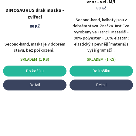
vzor - vel. M/L
80 Kč
DINOSAURUS drak maska -
zvířecí
Second-hand, kalhoty jsou v
dobrém stavu. Značka Just Eve.
80 Kč
Vyrobeny ve Francii. Materiál -
90% polyester + 10% elastan;
Second-hand, maska je v dobrém
elastický a pevnější materiál s
stavu, bez poškození.
vyšší gramáží....
SKLADEM
(
1 KS
)
SKLADEM
(
1 KS
)
Do košíku
Do košíku
Detail
Detail