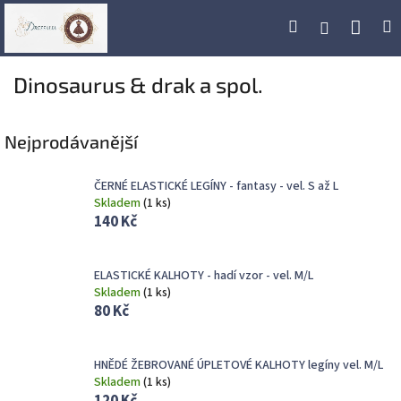
Přejít
Náku
Hledat
M
Přihlášení
na
obsah
koší
Dinosaurus & drak a spol.
Nejprodávanější
ČERNÉ ELASTICKÉ LEGÍNY - fantasy - vel. S až L
Skladem
(
1 ks
)
140 Kč
ELASTICKÉ KALHOTY - hadí vzor - vel. M/L
Skladem
(
1 ks
)
80 Kč
HNĚDÉ ŽEBROVANÉ ÚPLETOVÉ KALHOTY legíny vel. M/L
Skladem
(
1 ks
)
120 Kč