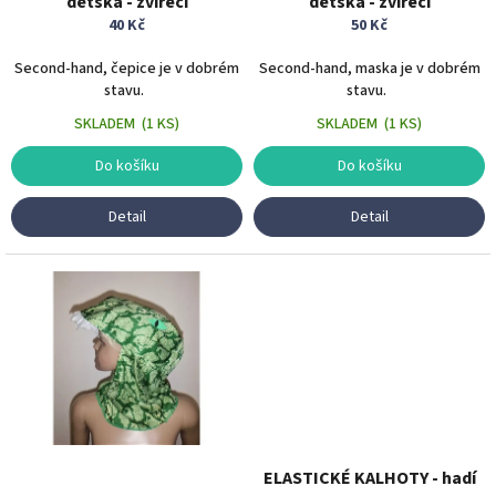
dětská - zvířecí
dětská - zvířecí
k
40 Kč
50 Kč
t
ů
Second-hand, čepice je v dobrém
Second-hand, maska je v dobrém
stavu.
stavu.
SKLADEM
(
1 KS
)
SKLADEM
(
1 KS
)
Do košíku
Do košíku
Detail
Detail
ELASTICKÉ KALHOTY - hadí