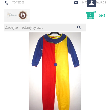
704756105
INFO@DRESSALIA.CZ
0
0 Kč