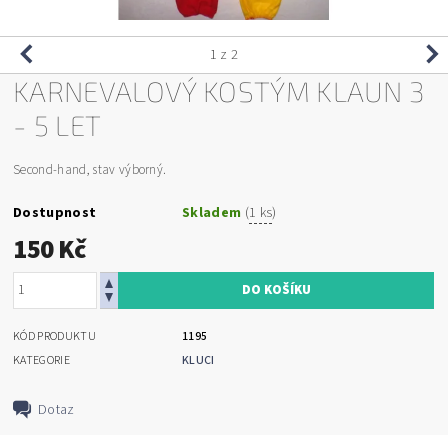
1
z 2
KARNEVALOVÝ KOSTÝM KLAUN 3
- 5 LET
Second-hand, stav výborný.
Dostupnost
Skladem
(
1 ks
)
150 Kč
KÓD PRODUKTU
1195
KATEGORIE
KLUCI
Dotaz