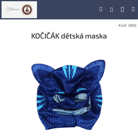
Přejít
Náku
Hledat
M
Přihlášení
na
obsah
koší
Kód:
2663
KOČIČÁK dětská maska