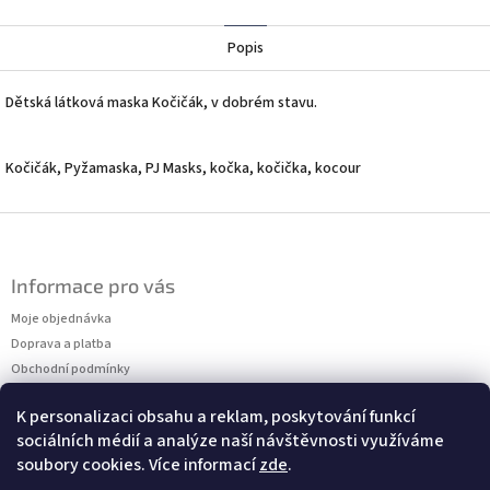
Twitter
Facebook
Popis
Dětská látková maska Kočičák, v dobrém stavu.
Kočičák, Pyžamaska, PJ Masks, kočka, kočička, kocour
Z
á
p
Informace pro vás
a
t
Moje objednávka
í
Doprava a platba
Obchodní podmínky
Podmínky ochrany osobních údajů
K personalizaci obsahu a reklam, poskytování funkcí
Kontakty
sociálních médií a analýze naší návštěvnosti využíváme
Měření velikostí
soubory cookies. Více informací
zde
.