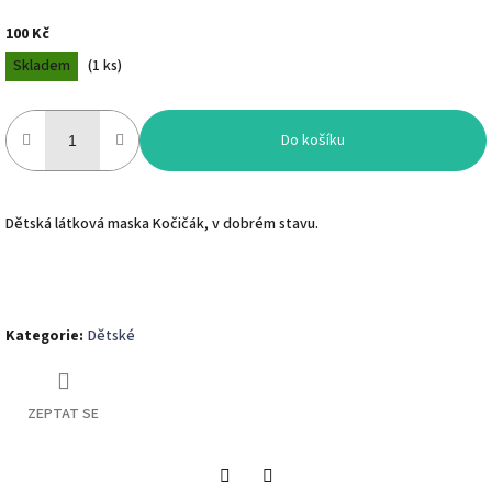
100 Kč
Měrná
Skladem
(
1 ks
)
cena:
Do košíku
Dětská látková maska Kočičák, v dobrém stavu.
Kategorie
:
Dětské
ZEPTAT SE