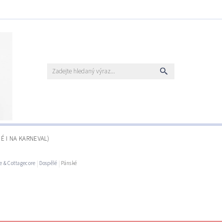
É I NA KARNEVAL)
e & Cottagecore
Dospělé
Pánské