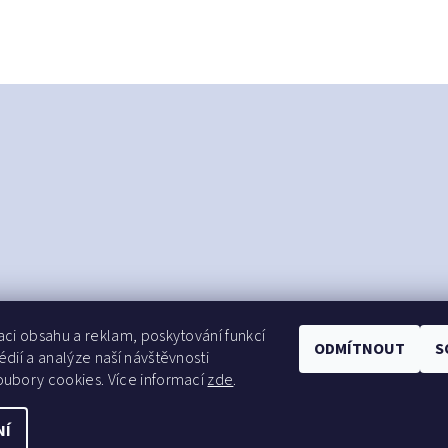
aci obsahu a reklam, poskytování funkcí
ODMÍTNOUT
S
édií a analýze naší návštěvnosti
ubory cookies. Více informací
zde
.
NÍ
s