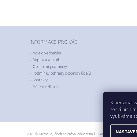
INFORMACE PRO VÁS
Moje objednávka
Doprava a platba
Obchodní podmínky
Podmínky ochrany osobních údajů
Kontakty
Měření velikostí
K personaliz
sociálních m
využíváme so
NASTAVE
2026 © Dressalia, všechna práva vyhrazena
Upravit nastavení cookie