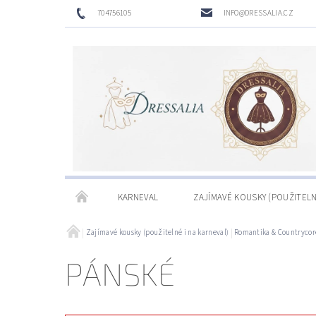
704756105
INFO@DRESSALIA.CZ
KARNEVAL
ZAJÍMAVÉ KOUSKY (POUŽITELN
Zajímavé kousky (použitelné i na karneval)
Romantika & Countrycor
PÁNSKÉ