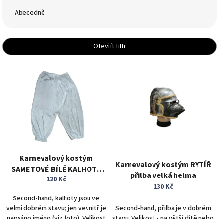
z
e
Abecedně
n
í
p
Otevřít filtr
r
o
V
d
ý
u
p
k
i
t
s
ů
p
r
o
d
Karnevalový kostým
Karnevalový kostým RYTÍŘ
u
SAMETOVÉ BÍLÉ KALHOTY
přilba velká helma
k
pumpky vel. S/M
120 Kč
t
130 Kč
ů
Second-hand, kalhoty jsou ve
velmi dobrém stavu; jen vevnitř je
Second-hand, přilba je v dobrém
napsáno jméno (viz foto). Velikost
stavu. Velikost - na větší dítě nebo