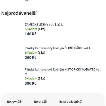
Nejprodávanější
ZÁMECKÉ LEGÍNY vel. S až L
Skladem
(
1 ks
)
140 Kč
Pánský karnevalový kostým ČERNÝ HÁBIT vel. L
Skladem
(
1 ks
)
260 Kč
Pánský karnevalový kostým HISTORICKÝ KABÁTEC vel.
M
Skladem
(
1 ks
)
380 Kč
Ř
a
Nejlevnější
Nejdražší
Nejprodávanější