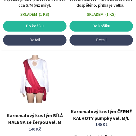
cca S/M (viz míry).
dospělého, přilba je velká.
SKLADEM
(
1 KS
)
SKLADEM
(
1 KS
)
Do košíku
Do košíku
Detail
Detail
Karnevalový kostým ČERNÉ
Karnevalový kostým BÍLÁ
KALHOTY pumpky vel. M/L
HALENA se šerpou vel. M
140 Kč
140 Kč