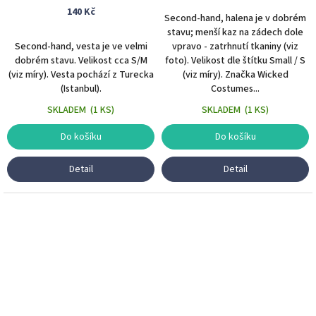
S/M
140 Kč
Second-hand, halena je v dobrém
stavu; menší kaz na zádech dole
Second-hand, vesta je ve velmi
vpravo - zatrhnutí tkaniny (viz
dobrém stavu. Velikost cca S/M
foto). Velikost dle štítku Small / S
(viz míry). Vesta pochází z Turecka
(viz míry). Značka Wicked
(Istanbul).
Costumes...
SKLADEM
(
1 KS
)
SKLADEM
(
1 KS
)
Do košíku
Do košíku
Detail
Detail