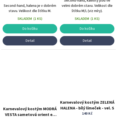
Second-hand, kalhoty jsou ve
Second-hand, halena je v dobrém
velmi dobrém stavu. Velikost dle
stavu. Velikost dle štítku M.
štítku M/L (viz míry).
SKLADEM
(
1 KS
)
SKLADEM
(
1 KS
)
Do košíku
Do košíku
Detail
Detail
Karnevalový kostým ZELENÁ
HALENA - bílý límeček - vel. S
Karnevalový kostým MODRÁ
140 Kč
VESTA sametová orient el.