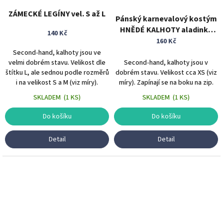
ZÁMECKÉ LEGÍNY vel. S až L
Pánský karnevalový kostým
HNĚDÉ KALHOTY aladinky
140 Kč
vel. XS
160 Kč
Second-hand, kalhoty jsou ve
velmi dobrém stavu. Velikost dle
Second-hand, kalhoty jsou v
štítku L, ale sednou podle rozměrů
dobrém stavu. Velikost cca XS (viz
i na velikost S a M (viz míry).
míry). Zapínají se na boku na zip.
SKLADEM
(
1 KS
)
SKLADEM
(
1 KS
)
Do košíku
Do košíku
Detail
Detail