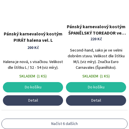
Pánský karnevalový kostým
ŠPANĚLSKÝ TOREADOR vel.
Pánský karnevalový kostým
220 Kč
M/L
PIRÁT halena vel. L
200 Kč
Second-hand, sako je ve velmi
dobrém stavu. Velikost dle štítku
Halena je nová, s visačkou. Velikost
M/L (viz míry). Značka Euro
dle štítku L / 52 - 54 (viz míry).
Carnavales (Španělsko).
SKLADEM
(
1 KS
)
SKLADEM
(
1 KS
)
Do košíku
Do košíku
Detail
Detail
Načíst 6 dalších