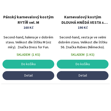
Pánský karnevalový kostým
Karnevalový kostým
RYTÍŘ vel. M
DLOUHÁ HNĚDÁ VESTA s
160 Kč
kožíškem vel. 56
190 Kč
Second-hand, halena je v dobrém
Second-hand, vesta je ve velmi
stavu. Velikost dle štítku M (viz
dobrém stavu. Velikost dle štítku
míry). Značka Dress for Fun.
56. Značka Rubies (Německo).
SKLADEM
(
1 KS
)
SKLADEM
(
1 KS
)
Do košíku
Do košíku
Detail
Detail