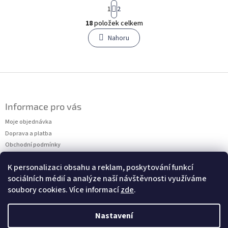
S
1
2
t
O
r
18
položek celkem
v
á
l
Nahoru
n
á
k
o
d
v
a
á
c
Z
n
í
á
í
p
p
r
Informace pro vás
a
v
t
Moje objednávka
k
í
y
Doprava a platba
v
Obchodní podmínky
ý
Podmínky ochrany osobních údajů
p
K personalizaci obsahu a reklam, poskytování funkcí
Kontakty
i
sociálních médií a analýze naší návštěvnosti využíváme
Měření velikostí
s
soubory cookies. Více informací
zde
.
u
Nastavení