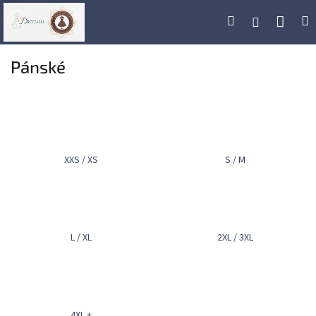
Přejít
Náku
Hledat
M
Přihlášení
na
obsah
koší
Pánské
XXS / XS
S / M
L / XL
2XL / 3XL
4XL +