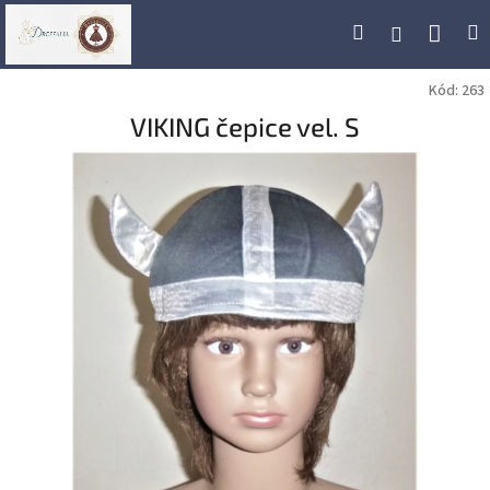
Přejít
Náku
Hledat
M
Přihlášení
na
obsah
koší
Kód:
263
VIKING čepice vel. S