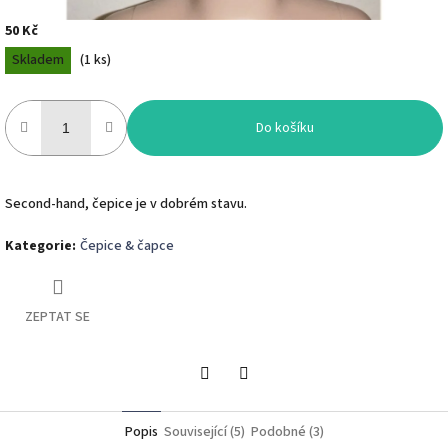
50 Kč
Měrná
Skladem
(
1 ks
)
cena:
Do košíku
Second-hand, čepice je v dobrém stavu.
Kategorie
:
Čepice & čapce
ZEPTAT SE
Twitter
Facebook
Popis
Související (5)
Podobné (3)