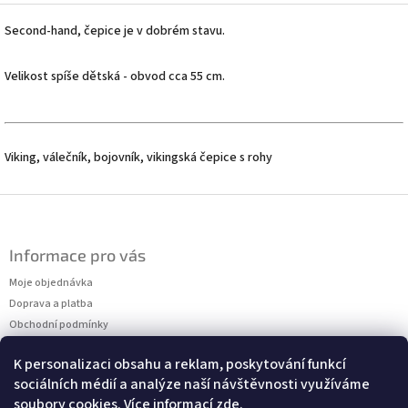
Second-hand, čepice je v dobrém stavu.
Velikost spíše dětská - obvod cca 55 cm.
Viking, válečník, bojovník, vikingská čepice s rohy
Z
á
p
Informace pro vás
a
t
Moje objednávka
í
Doprava a platba
Obchodní podmínky
Podmínky ochrany osobních údajů
K personalizaci obsahu a reklam, poskytování funkcí
Kontakty
sociálních médií a analýze naší návštěvnosti využíváme
Měření velikostí
soubory cookies. Více informací
zde
.