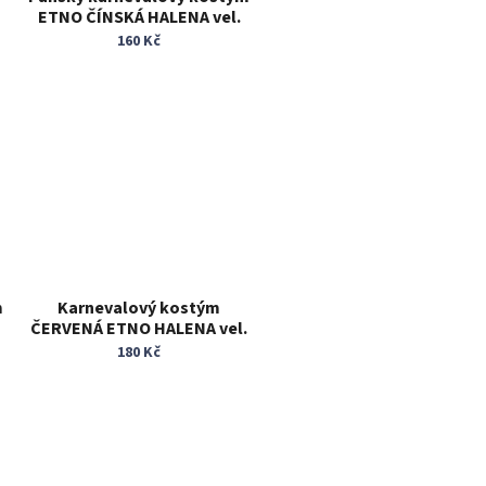
ETNO ČÍNSKÁ HALENA vel.
L/XL
160 Kč
m
Karnevalový kostým
ČERVENÁ ETNO HALENA vel.
L/XL
180 Kč