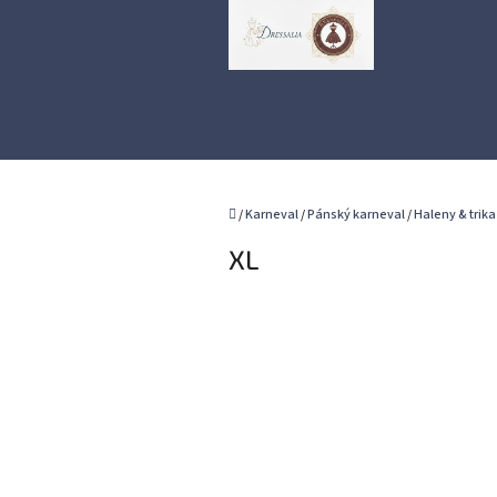
Přejít
na
obsah
Domů
/
Karneval
/
Pánský karneval
/
Haleny & trika
XL