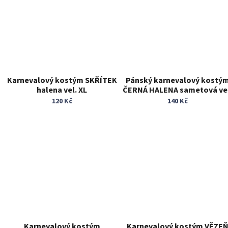
Karnevalový kostým SKŘÍTEK
Pánský karnevalový kostý
halena vel. XL
ČERNÁ HALENA sametová ve
L
120 Kč
140 Kč
Karnevalový kostým
Karnevalový kostým VĚZE