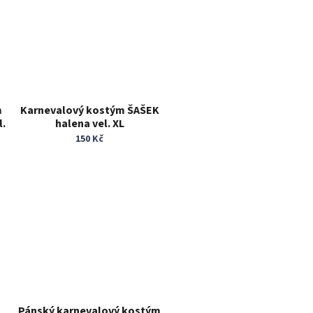
m
Karnevalový kostým ŠAŠEK
l.
halena vel. XL
150 Kč
Ň
Pánský karnevalový kostým