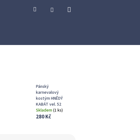
Nákupní
Hledat
Přihlášení
košík
Pánský
karnevalový
kostým HNĚDÝ
KABÁT vel. 52
Skladem
(
1 ks
)
280 Kč