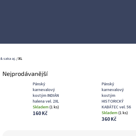
 & saka aj.
/
XL
Nejprodávanější
Pánský
Pánský
karnevalový
karnevalový
kostým INDIÁN
kostým
halena vel. 2XL
HISTORICKÝ
Skladem
(
1 ks
)
KABÁTEC vel. 56
160 Kč
Skladem
(
1 ks
)
360 Kč
Ř