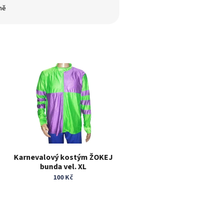
ně
Karnevalový kostým ŽOKEJ
bunda vel. XL
100 Kč