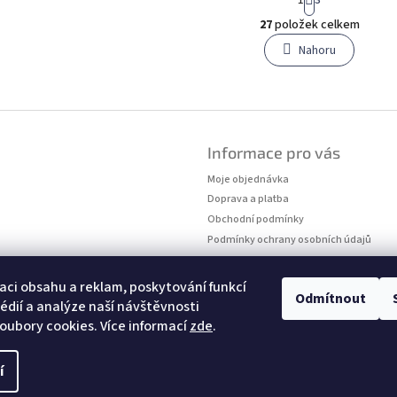
t
O
r
27
položek celkem
v
á
l
Nahoru
n
á
k
o
d
v
a
á
c
n
í
í
p
Informace pro vás
r
Moje objednávka
v
k
Doprava a platba
y
Obchodní podmínky
v
Podmínky ochrany osobních údajů
ý
Kontakty
p
Měření velikostí
i
aci obsahu a reklam, poskytování funkcí
Odmítnout
s
édií a analýze naší návštěvnosti
u
oubory cookies. Více informací
zde
.
í
hrazena.
Upravit nastavení cookies