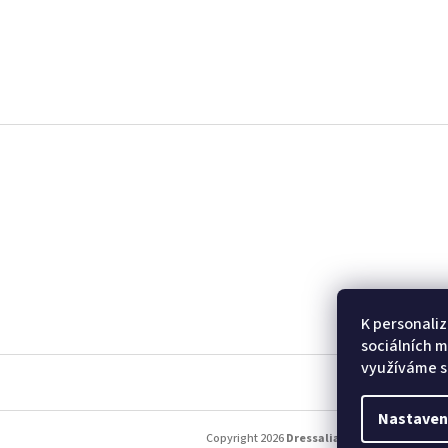
Z
á
p
a
t
í
K personaliz
sociálních m
využíváme s
Nastaven
Copyright 2026
Dressalia
. Všechna práva vy