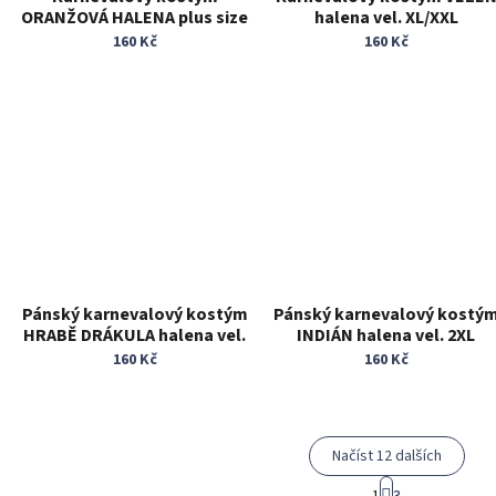
ORANŽOVÁ HALENA plus size
halena vel. XL/XXL
160 Kč
160 Kč
Pánský karnevalový kostým
Pánský karnevalový kostý
HRABĚ DRÁKULA halena vel.
INDIÁN halena vel. 2XL
univerzální
160 Kč
160 Kč
Načíst 12 dalších
S
1
3